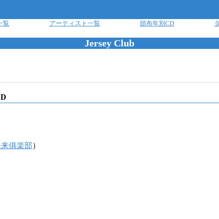
一覧
アーティスト一覧
頒布年別CD
Jersey Club
D
未来俱楽部
）