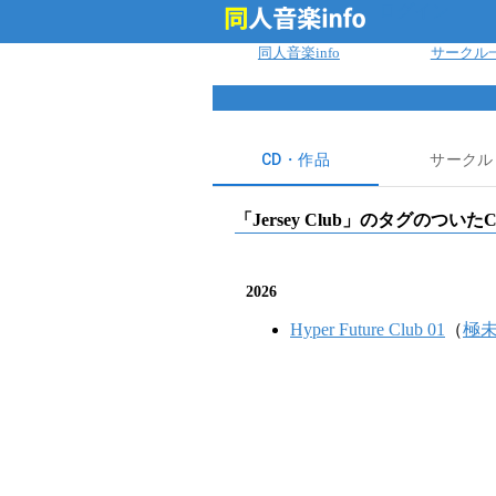
ログイン
同人音楽info
サークル
CD・作品
サークル
「
Jersey Club
」のタグのついたC
2026
Hyper Future Club 01
（
極