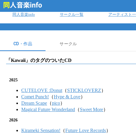
ログイン
同人音楽info
サークル一覧
アーティスト一
CD・作品
サークル
「
Kawaii
」のタグのついたCD
2025
CUTELOVE :Donut
（
STICKLOVERZ
）
Comet Punch!
（
Hype & Love
）
Dream Scape
（
pico
）
Magical Future Wonderland
（
Sweet More
）
2026
Kirameki Sensation!
（
Future Love Records
）