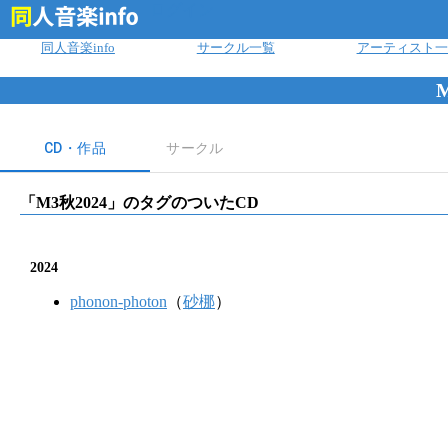
ログイン
同人音楽info
サークル一覧
アーティスト一
CD・作品
サークル
「
M3秋2024
」のタグのついたCD
2024
phonon-photon
（
砂梛
）