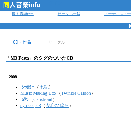
ログイン
同人音楽info
サークル一覧
アーティスト一
CD・作品
サークル
「
M3 Festa
」のタグのついたCD
2008
夕焼け
（
七誌
）
Music Making Box
（
Twinkle Callion
）
.6秒
（
claustrond
）
syn-co-pa8
（
安心な僕ら
）