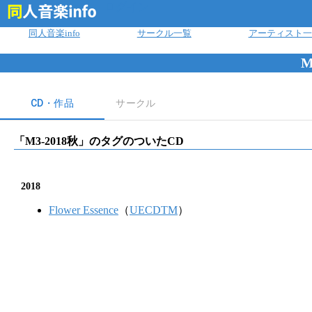
ログイン
同人音楽info
サークル一覧
アーティスト一
M
CD・作品
サークル
「
M3-2018秋
」のタグのついたCD
2018
Flower Essence
（
UECDTM
）