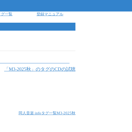
タグ一覧
登録マニュアル
「
M3-2025秋
」のタグのCDの試聴
同人音楽 info
タグ一覧
M3-2025秋