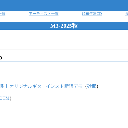
一覧
アーティスト一覧
頒布年別CD
M3-2025秋
D
/ 砂梛 】オリジナルギターインスト新譜デモ
（
砂梛
）
DTM
）