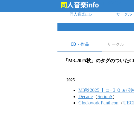
ログイン
同人音楽info
サークル
CD・作品
サークル
「
M3-2025秋
」のタグのついたC
2025
M3秋2025【 コ-３０ａ
Decade
（
SeriouS
）
Clockwork Pantheon
（
UEC