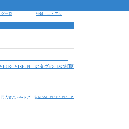
タグ一覧
登録マニュアル
P! Re:VISION
」のタグのCDの試聴
MASH VP! Re:VISION
同人音楽 info
タグ一覧