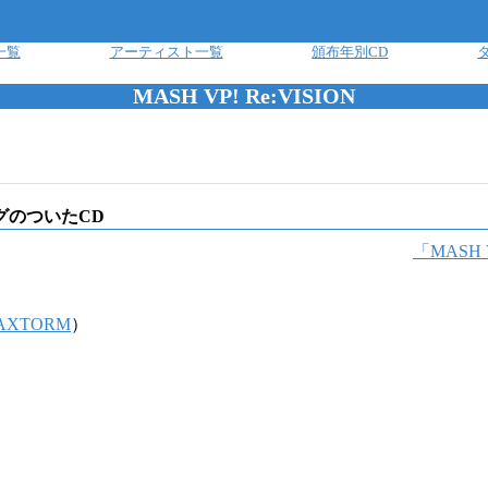
一覧
アーティスト一覧
頒布年別CD
MASH VP! Re:VISION
グのついたCD
「
MASH V
AXTORM
）