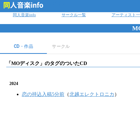
ログイン
同人音楽info
サークル一覧
アーティスト一
M
CD・作品
サークル
「
MOディスク
」のタグのついたCD
2024
恋の持込入稿5分前
（
北越エレクトロニカ
）