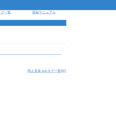
タグ一覧
登録マニュアル
MV
同人音楽 info
タグ一覧