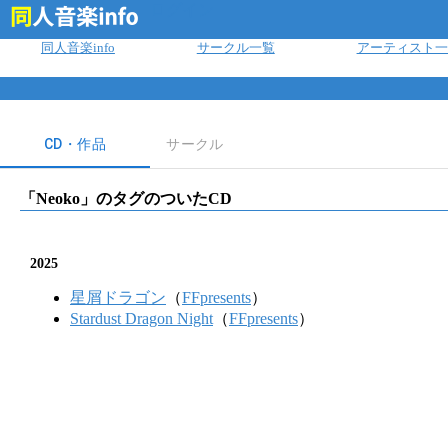
ログイン
同人音楽info
サークル一覧
アーティスト一
CD・作品
サークル
「
Neoko
」のタグのついたCD
2025
星屑ドラゴン
（
FFpresents
）
Stardust Dragon Night
（
FFpresents
）