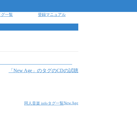
タグ一覧
登録マニュアル
「
New Age
」のタグのCDの試聴
New Age
同人音楽 info
タグ一覧