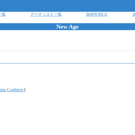
一覧
アーティスト一覧
頒布年別CD
New Age
nia Godness
）