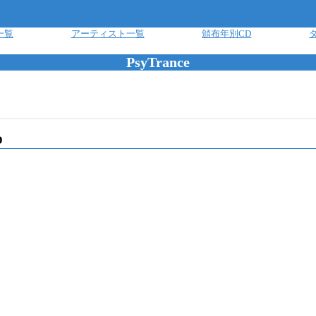
一覧
アーティスト一覧
頒布年別CD
PsyTrance
D