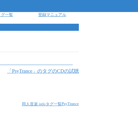
タグ一覧
登録マニュアル
「
PsyTrance
」のタグのCDの試聴
PsyTrance
同人音楽 info
タグ一覧