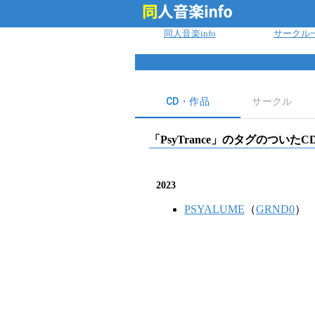
ログイン
同人音楽info
サークル
CD・作品
サークル
「
PsyTrance
」のタグのついたC
2023
PSYALUME
（
GRND0
）