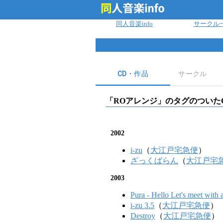
ログイン
同人音楽info
サークル
CD・作品
サークル
「
ROアレンジ
」のタグのついた
2002
i-zu
（
大江戸宅急便
）
ざっくばらん
（
大江戸宅
2003
Pura - Hello Let's meet with a
i-zu 3.5
（
大江戸宅急便
）
Destroy
（
大江戸宅急便
）