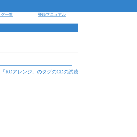
タグ一覧
登録マニュアル
「
ROアレンジ
」のタグのCDの試聴