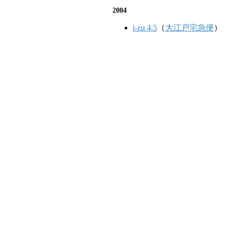
2004
i-zu 4.5
（
大江戸宅急便
）