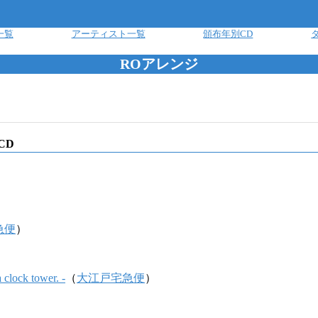
一覧
アーティスト一覧
頒布年別CD
ROアレンジ
CD
急便
）
 clock tower. -
（
大江戸宅急便
）