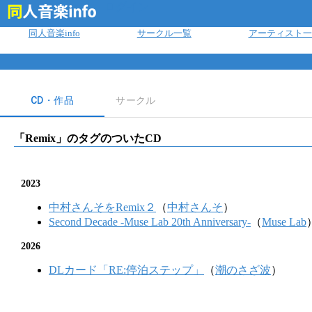
ログイン
同人音楽info
サークル一覧
アーティスト一
CD・作品
サークル
「
Remix
」のタグのついたCD
2023
中村さんそをRemix２
（
中村さんそ
）
Second Decade -Muse Lab 20th Anniversary-
（
Muse Lab
2026
DLカード「RE:停泊ステップ」
（
潮のさざ波
）