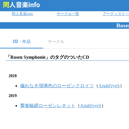
ログイン
同人音楽info
サークル一覧
アーティスト一
Rose
CD・作品
サークル
「
Rosen Symphonie
」のタグのついたCD
2018
穢れなき瑠璃色のローゼンクロイツ
（
Ariabl'eyeS
）
2019
響奏輪廻ローゼンレネット
（
Ariabl'eyeS
）