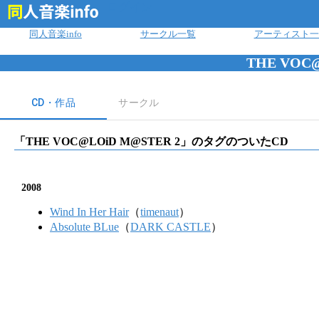
ログイン
同人音楽info
サークル一覧
アーティスト一
THE VOC
CD・作品
サークル
「
THE VOC@LOiD M@STER 2
」のタグのついたCD
2008
Wind In Her Hair
（
timenaut
）
Absolute BLue
（
DARK CASTLE
）