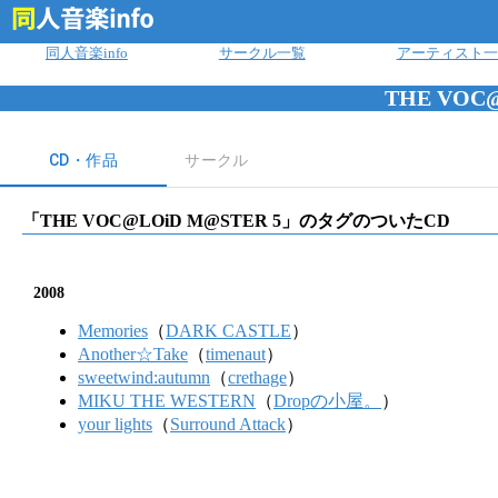
ログイン
同人音楽info
サークル一覧
アーティスト一
THE VOC
CD・作品
サークル
「
THE VOC@LOiD M@STER 5
」のタグのついたCD
2008
Memories
（
DARK CASTLE
）
Another☆Take
（
timenaut
）
sweetwind:autumn
（
crethage
）
MIKU THE WESTERN
（
Dropの小屋。
）
your lights
（
Surround Attack
）