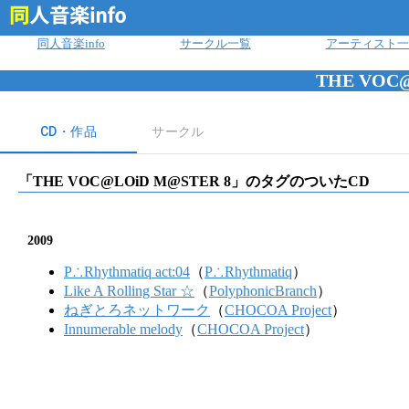
ログイン
同人音楽info
サークル一覧
アーティスト一
THE VOC
CD・作品
サークル
「
THE VOC@LOiD M@STER 8
」のタグのついたCD
2009
P∴Rhythmatiq act:04
（
P∴Rhythmatiq
）
Like A Rolling Star ☆
（
PolyphonicBranch
）
ねぎとろネットワーク
（
CHOCOA Project
）
Innumerable melody
（
CHOCOA Project
）