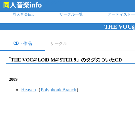
ログイン
同人音楽info
サークル一覧
アーティスト一
THE VOC
CD・作品
サークル
「
THE VOC@LOiD M@STER 9
」のタグのついたCD
2009
Heaven
（
PolyphonicBranch
）