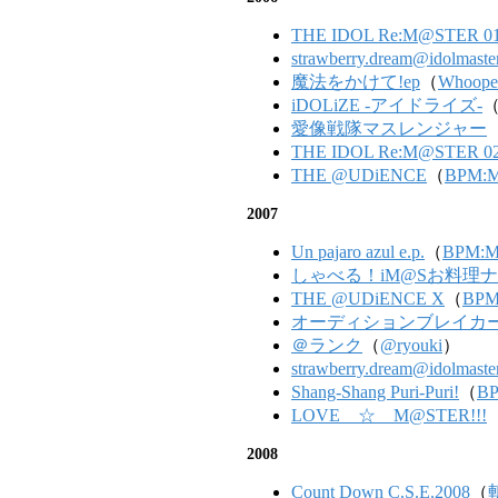
THE IDOL Re:M@STER 0
strawberry.dream@idolmaster
魔法をかけて!ep
（
Whoopee
iDOLiZE -アイドライズ-
愛像戦隊マスレンジャー
THE IDOL Re:M@STER 0
THE @UDiENCE
（
BPM:Ma
2007
Un pajaro azul e.p.
（
BPM:Ma
しゃべる！iM@Sお料理
THE @UDiENCE X
（
BPM:
オーディションブレイカ
＠ランク
（
@ryouki
）
strawberry.dream@idolmaster
Shang-Shang Puri-Puri!
（
BP
LOVE ☆ M@STER!!!
2008
Count Down C.S.E.2008
（