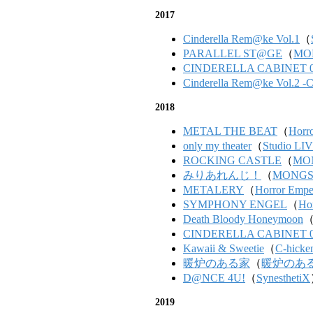
2017
Cinderella Rem@ke Vol.1
（
PARALLEL ST@GE
（
MO
CINDERELLA CABINET 0
Cinderella Rem@ke Vol.2 -C
2018
METAL THE BEAT
（
Horr
only my theater
（
Studio LIV
ROCKING CASTLE
（
MO
みりあれんじ！
（
MONGS
METALERY
（
Horror Empe
SYMPHONY ENGEL
（
Ho
Death Bloody Honeymoon
CINDERELLA CABINET 0
Kawaii & Sweetie
（
C-hick
暖炉のある家
（
暖炉のあ
D@NCE 4U!
（
SynesthetiX
2019