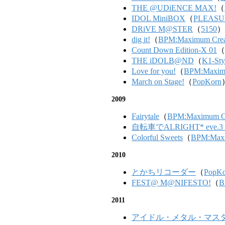
THE @UDiENCE MAX!
（
IDOL MiniBOX
（
PLEASU
DRiVE M@STER
（
5150
）
dig it!
（
BPM:Maximum Crea
Count Down Edition-X 01
（
THE iDOLB@ND
（
K1-Sty
Love for you!
（
BPM:Maximu
March on Stage!
（
PopKorn
2009
Fairytale
（
BPM:Maximum Cr
自転車でALRIGHT* eve.3 -d
Colorful Sweets
（
BPM:Maxi
2010
とかちリコーダー
（
PopKo
FEST@ M@NIFESTO!
（
B
2011
アイドル・メタル・マス