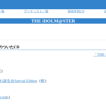
一覧
アーティスト一覧
頒布年別CD
THE iDOLM@STER
のついたCD
「
THE
斬
）
生会Special Edition
（
斬
）
cords
）