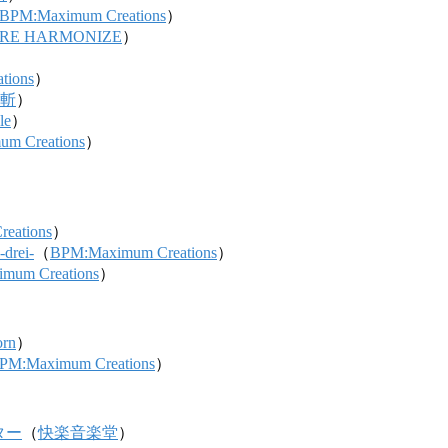
BPM:Maximum Creations
）
RE HARMONIZE
）
tions
）
斬
）
le
）
m Creations
）
）
eations
）
rei-
（
BPM:Maximum Creations
）
mum Creations
）
rn
）
PM:Maximum Creations
）
ター
（
快楽音楽堂
）