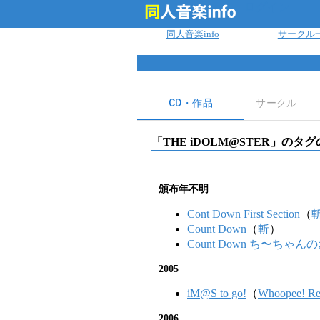
ログイン
同人音楽info
サークル
CD・作品
サークル
「
THE iDOLM@STER
」のタグ
頒布年不明
Cont Down First Section
（
Count Down
（
斬
）
Count Down ち〜ちゃんのお誕
2005
iM@S to go!
（
Whoopee! Re
2006