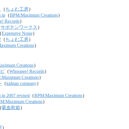
1
（
ちょむ工房
）
.jp
（
BPM:Maximum Creations
）
! Records
）
（
サボテンワークス
）
（
Expensive Noise
）
2
（
ちょむ工房
）
ximum Creations
）
ximum Creations
）
ナビ
（
Whoopee! Records
）
Maximum Creations
）
ー
（
kidnap company
）
.jp 2007 revised
（
BPM:Maximum Creations
）
M:Maximum Creations
）
（
吸血歌姫
）
斬
）