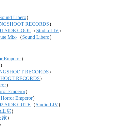
Sound Libero
）
NGSHOOT RECORDS
）
1 SIDE COOL
（
Studio LIV
）
ute Mix-
（
Sound Libero
）
or Emperor
）
）
NGSHOOT RECORDS
）
HOOT RECORDS
）
ror
）
rror Emperor
）
（
Horror Emperor
）
2 SIDE CUTE
（
Studio LIV
）
en工房
）
る家
）
）