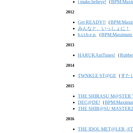
i make.believe!
（
BPM:Maxim
2012
Get READY!!
（
BPM:Maxim
みんなと、いっしょに！
b.t.t.b.e.p.
（
BPM:Maximum C
2013
HARUKAniTunes!
（
Rubbe
2014
TWNKLE ST@GE
（
すた
2015
THE SHIRASU M@STER V
DEC@DE!
（
BPM:Maximum
THE SHIR@SU MAS
2016
THE IDOL MET@LER -S