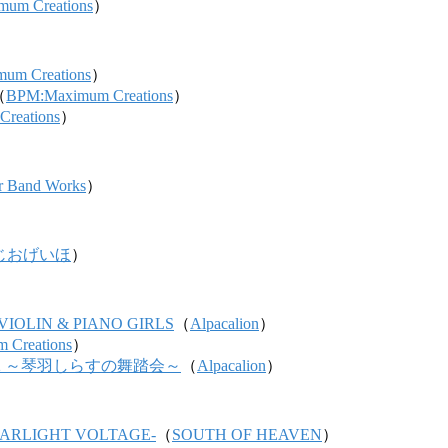
um Creations
）
um Creations
）
（
BPM:Maximum Creations
）
reations
）
r Band Works
）
じおげいほ
）
IOLIN & PIANO GIRLS
（
Alpacalion
）
 Creations
）
TER2 ～琴羽しらすの舞踏会～
（
Alpacalion
）
TARLIGHT VOLTAGE-
（
SOUTH OF HEAVEN
）