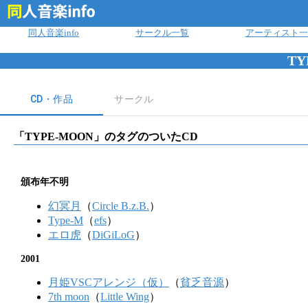
ログイン
同人音楽info
サークル一覧
アーティスト一
TY
CD・作品
サークル
「
TYPE-MOON
」のタグのついたCD
頒布年不明
幻冥月
（
Circle B.z.B.
）
Type-M
（
efs
）
エロ虎
（
DiGiLoG
）
2001
月姫VSCアレンジ（仮）
（
貧乏音源
）
7th moon
（
Little Wing
）