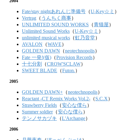
2004
Fate/stay nightあれんじ準備号
（
U-Key☆ミ
）
Vertrag
（
うんちく商事
）
UNLIMITED SOUND WORKS
（
青猫屋
）
Unlimited Sound Works
（
U-Key☆ミ
）
unlimited musical works
（
虹乃音堂
）
AVALON
（
WAVE
）
GOLDEN DAWN
（
neotechnopolis
）
Fate 一発!(仮)
（
Provision Records
）
十七分割
（
CROW'SCLAW
）
SWEET BLADE
（
Futon.
）
2005
GOLDEN DAWN+
（
neotechnopolis
）
Reactant -CT Remix Works Vol.2-
（
S.C.X
）
Strawberry Fields
（
安心な僕ら
）
Summer soldier
（
安心な僕ら
）
テンノサカヅキ
（
L'Archange
）
2006
月華夜奏
（
ぽっぺんぷっけ
）