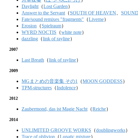
Daylight
（
Lost Garden
）
Answer to the Servant
（
SOUTH OF HEAVEN
、
SOUND
Fate/sound remixes "fragments"
（
Liverne
）
Erosion
（
Spielraum
）
WYRD NOCTIS
（
white note
）
dazzling
（
link of rayline
）
2007
Last Breath
（
link of rayline
）
2009
MGまとめの音楽集 その1
（
MOON GODDESS
）
TPM-structures
（
Indolence
）
2012
Zaubermond, das ist Magie Nacht
（
Reiche
）
2014
UNLIMITED GROOVE WORKS
（
doublingworks
）
Trace of oblivion
（
Lunatic mixture
）