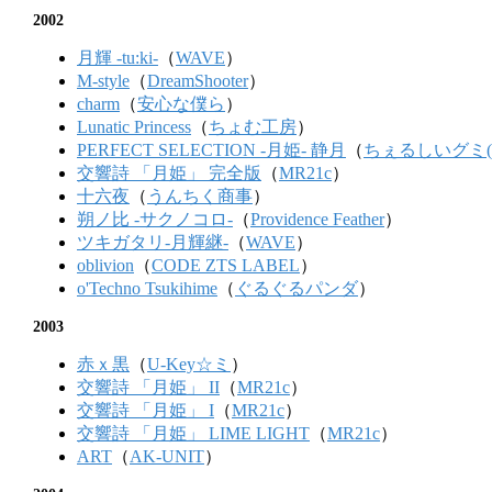
2002
月輝 -tu:ki-
（
WAVE
）
M-style
（
DreamShooter
）
charm
（
安心な僕ら
）
Lunatic Princess
（
ちょむ工房
）
PERFECT SELECTION -月姫- 静月
（
ちぇるしいグミ(CH
交響詩 「月姫」 完全版
（
MR21c
）
十六夜
（
うんちく商事
）
朔ノ比 -サクノコロ-
（
Providence Feather
）
ツキガタリ-月輝継-
（
WAVE
）
oblivion
（
CODE ZTS LABEL
）
o'Techno Tsukihime
（
ぐるぐるパンダ
）
2003
赤ｘ黒
（
U-Key☆ミ
）
交響詩 「月姫」 II
（
MR21c
）
交響詩 「月姫」 I
（
MR21c
）
交響詩 「月姫」 LIME LIGHT
（
MR21c
）
ART
（
AK-UNIT
）