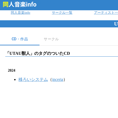
ログイン
同人音楽info
サークル一覧
アーティスト一
CD・作品
サークル
「
UTAU獣人
」のタグのついたCD
2024
移ろいシステム
（
inceria
）