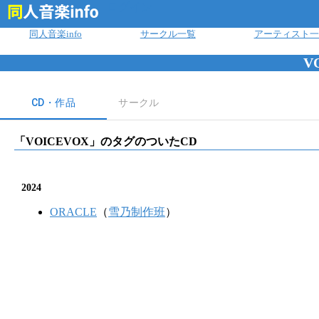
ログイン
同人音楽info
サークル一覧
アーティスト一
V
CD・作品
サークル
「
VOICEVOX
」のタグのついたCD
2024
ORACLE
（
雪乃制作班
）