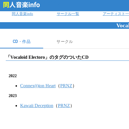
ログイン
同人音楽info
サークル一覧
アーティスト一
Voca
CD・作品
サークル
「
Vocaloid Electoro
」のタグのついたCD
2022
Connex(t)ion Heart
（
PRNZ
）
2023
Kawaii Deception
（
PRNZ
）