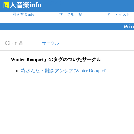
ログイン
同人音楽info
サークル一覧
アーティスト一
Win
CD・作品
サークル
「
Winter Bouquet
」のタグのついたサークル
柊さんた・雛森アンシア(Winter Bouquet)