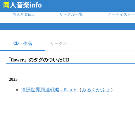
ログイン
同人音楽info
サークル一覧
アーティスト一
CD・作品
サークル
「
flower
」のタグのついたCD
2025
憧憬世界到達戦略 - Plan V
（
みるくかふぇ
）