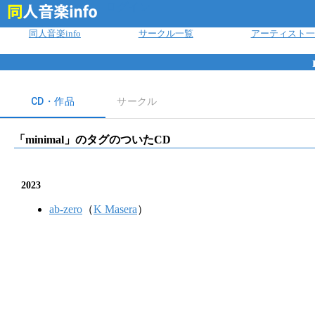
ログイン
同人音楽info
サークル一覧
アーティスト一
CD・作品
サークル
「
minimal
」のタグのついたCD
2023
ab-zero
（
K Masera
）