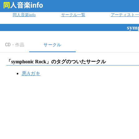
ログイン
同人音楽info
サークル一覧
アーティスト一
sym
CD・作品
サークル
「
symphonic Rock
」のタグのついたサークル
悪Aガキ