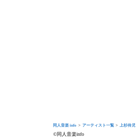
同人音楽 info
アーティスト一覧
上杉伶児
©同人音楽info