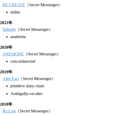
RE:CREATE
（Secret Messenger）
nullus
2021年
Sillenite
（Secret Messenger）
anathema
2020年
ANEMONE
（Secret Messenger）
concordancend
2019年
Alter Ego
（Secret Messenger）
primitive daisy chain
AmbiguIty-ver.alter
2018年
Re:Lost
（Secret Messenger）