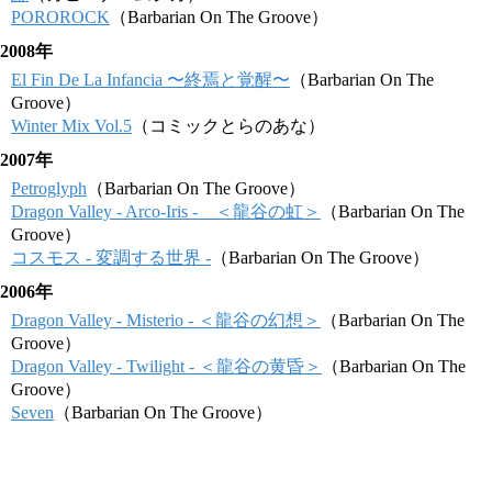
POROROCK
（Barbarian On The Groove）
2008年
El Fin De La Infancia 〜終焉と覚醒〜
（Barbarian On The
Groove）
Winter Mix Vol.5
（コミックとらのあな）
2007年
Petroglyph
（Barbarian On The Groove）
Dragon Valley - Arco-Iris - ＜龍谷の虹＞
（Barbarian On The
Groove）
コスモス - 変調する世界 -
（Barbarian On The Groove）
2006年
Dragon Valley - Misterio - ＜龍谷の幻想＞
（Barbarian On The
Groove）
Dragon Valley - Twilight - ＜龍谷の黄昏＞
（Barbarian On The
Groove）
Seven
（Barbarian On The Groove）