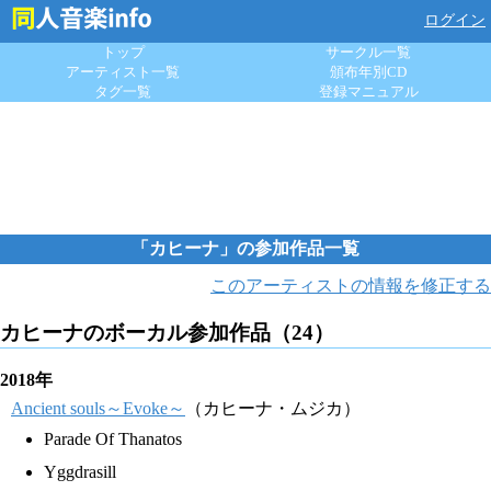
ログイン
トップ
サークル一覧
アーティスト一覧
頒布年別CD
タグ一覧
登録マニュアル
「カヒーナ」の参加作品一覧
このアーティストの情報を修正する
カヒーナのボーカル参加作品（24）
2018年
Ancient souls～Evoke～
（カヒーナ・ムジカ）
Parade Of Thanatos
Yggdrasill