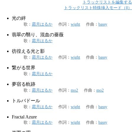
トラックリストを編集する
トラックリスト特殊挿入モード（β）
光の絆
歌
：
霜月はるか
作詞
：
wight
作曲
：
bassy
翡翠の翳り、混血の薔薇
歌
：
霜月はるか
彷徨える光と影
歌
：
霜月はるか
作詞
：
wight
作曲
：
bassy
繋がる世界
歌
：
霜月はるか
夢宿る軌跡
歌
：
霜月はるか
作詞
：
mo2
作曲
：
mo2
トルバドール
歌
：
霜月はるか
作詞
：
wight
作曲
：
bassy
Fractal Azure
歌
：
霜月はるか
作詞
：
wight
作曲
：
bassy