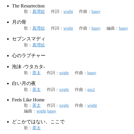
The Resurrection
歌
：
真理絵
作詞
：
wight
作曲
：
bassy
月の骨
歌
：
真理絵
作詞
：
wight
作曲
：
bassy
編曲
：
bassy
セブンスマディ
歌
：
真理絵
心のラプチャー
泡沫 -ウタカタ-
歌
：
茶太
作詞
：
wight
作曲
：
bassy
白い月の夜
歌
：
茶太
作詞
：
wight
作曲
：
mo2
Feels Like Home
歌
：
茶太
作詞
：
wight
作曲
：
wight
編曲
：
wight
bassy
どこかではない、ここで
歌
：
茶太