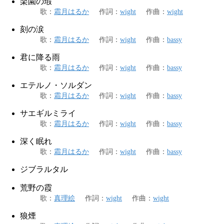
楽園の瑕
歌
：
霜月はるか
作詞
：
wight
作曲
：
wight
刻の涙
歌
：
霜月はるか
作詞
：
wight
作曲
：
bassy
君に降る雨
歌
：
霜月はるか
作詞
：
wight
作曲
：
bassy
エテルノ・ソルダン
歌
：
霜月はるか
作詞
：
wight
作曲
：
bassy
サエギルミライ
歌
：
霜月はるか
作詞
：
wight
作曲
：
bassy
深く眠れ
歌
：
霜月はるか
作詞
：
wight
作曲
：
bassy
ジブラルタル
荒野の霞
歌
：
真理絵
作詞
：
wight
作曲
：
wight
狼煙