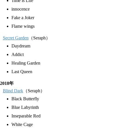
Time is Life
innocence
Fake a Joker
Flame wings
Secret Garden
（Seraph）
Daydream
Addict
Healing Garden
Last Queen
2018年
Blind Dark
（Seraph）
Black Butterfly
Blue Labyrinth
Inseparable Red
White Cage