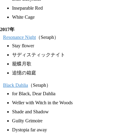
Inseparable Red
White Cage
2017年
Resonance Night
（Seraph）
Stay flower
サディスティックナイト
籠蝶月歌
追憶の箱庭
Black Dahlia
（Seraph）
for Black, Dear Dahlia
Weller with Witch in the Woods
Shade and Shadow
Guilty Grimoire
Dystopia far away