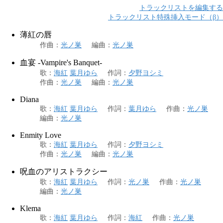
トラックリストを編集する
トラックリスト特殊挿入モード（β）
薄紅の唇
作曲
：
光ノ巣
編曲
：
光ノ巣
血宴 -Vampire's Banquet-
歌
：
海紅
葉月ゆら
作詞
：
夕野ヨシミ
作曲
：
光ノ巣
編曲
：
光ノ巣
Diana
歌
：
海紅
葉月ゆら
作詞
：
葉月ゆら
作曲
：
光ノ巣
編曲
：
光ノ巣
Enmity Love
歌
：
海紅
葉月ゆら
作詞
：
夕野ヨシミ
作曲
：
光ノ巣
編曲
：
光ノ巣
呪血のアリストラクシー
歌
：
海紅
葉月ゆら
作詞
：
光ノ巣
作曲
：
光ノ巣
編曲
：
光ノ巣
Klema
歌
：
海紅
葉月ゆら
作詞
：
海紅
作曲
：
光ノ巣