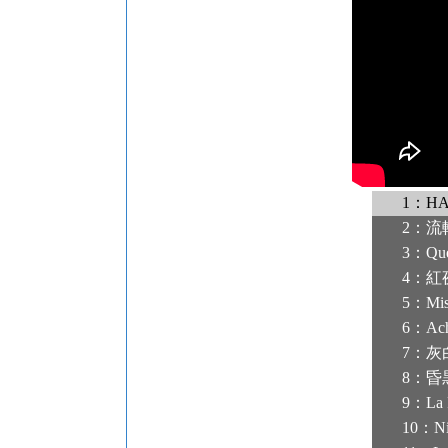
1：H
2：流
3：Quee
4：紅
5：Mi
6：Ach
7：灰白
8：昏黒
9：La 
10：Ni