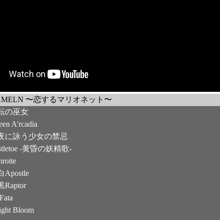
AMELN 〜恋するマリオネット〜
転の巫女
n A'rcadia
夜に詠う少女の禁忌
stletoe -黄昏の妖精歌-
roite
Apostle
Raptor
Fata
ght Bloom