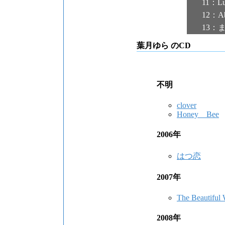
11：Lu
12：Ab
13：
葉月ゆら のCD
不明
clover
Honey Bee
2006年
はつ恋
2007年
The Beautiful 
2008年