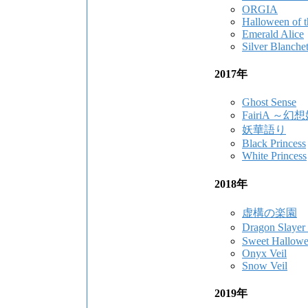
ORGIA
Halloween of 
Emerald Alice
Silver Blanchet
2017年
Ghost Sense
FairiA ～
妖華語り
Black Princess
White Princess
2018年
虚構の楽園
Dragon Sla
Sweet Hallow
Onyx Veil
Snow Veil
2019年