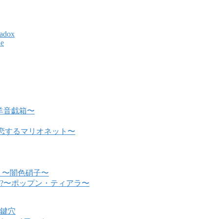
radox
e
〜赤羊音戯箱〜
 〜恋するマリオネット〜
 〜闇色硝子〜
?〜ポップン・ティアラ〜
鍵穴