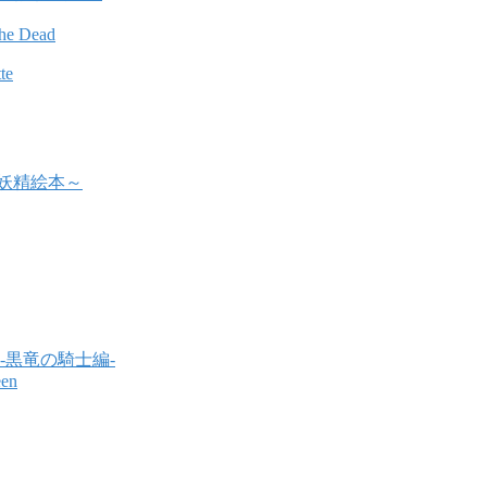
the Dead
te
幻想妖精絵本～
yer -黒竜の騎士編-
een