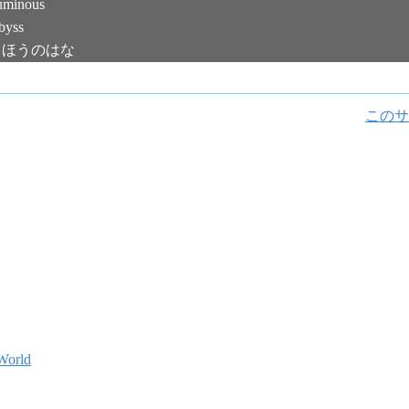
minous
yss
まほうのはな
このサ
World