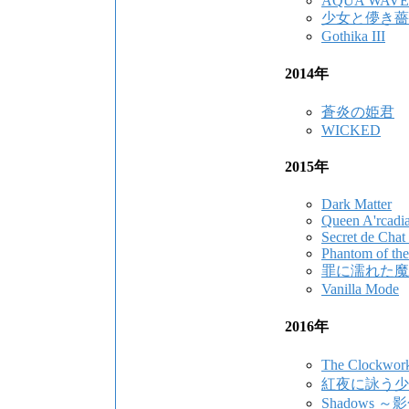
AQUA WAVE
少女と儚き薔
Gothika III
2014年
蒼炎の姫君
WICKED
2015年
Dark Matter
Queen A'rcadi
Secret de Chat
Phantom of th
罪に濡れた魔
Vanilla Mode
2016年
The Clock
紅夜に詠う少
Shadows 