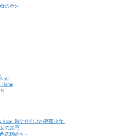
薇の葬列
a
 Noir
e Flame
女
work Rose -時計仕掛けの薔薇少女-
女の禁忌
～影色妖精絵本～