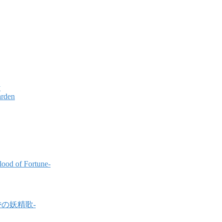
y
arden
ood of Fortune-
-黄昏の妖精歌-