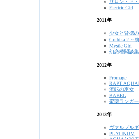
サロン・ド・
Electric Girl
2011年
少女と背徳の
Gothika 2
Mystic Girl
幻恋楼閣談集
2012年
Fromage
RAPT AQUA
流転の巫女
BABEL
蜜薬ランガー
2013年
ヴァルプルギ
PLATINUM