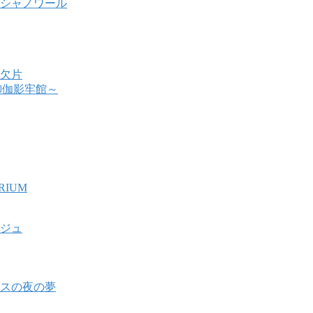
シャノワール
欠片
 ～御伽影牢館～
RIUM
ジュ
スの夜の夢