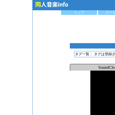
トップ
サー
タグ一覧：
タグは登録
SoundC