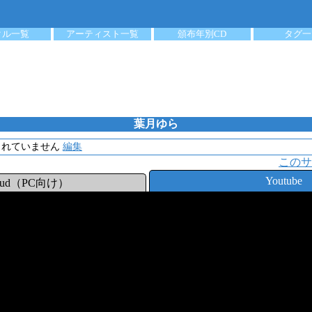
クル一覧
アーティスト一覧
頒布年別CD
タグ一
葉月ゆら
されていません
編集
このサ
Youtube
loud（PC向け）