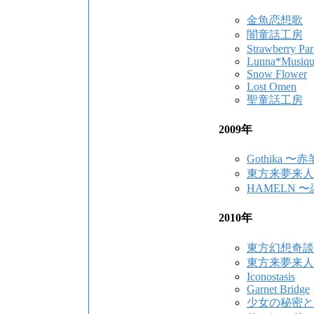
金魚恋想歌
闇童話工房
Strawberry Pa
Lunna*Musiqu
Snow Flower
Lost Omen
聖童話工房
2009年
Gothika 
東方来夢来人
HAMELN
2010年
東方幻想奇談
東方来夢来人
Iconostasis
Garnet Bridge
少女の秘密と