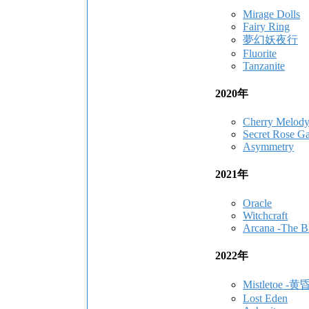
Mirage Dolls
Fairy Ring
夢幻妖夜行
Fluorite
Tanzanite
2020年
Cherry Melod
Secret Rose G
Asymmetry
2021年
Oracle
Witchcraft
Arcana -The Bl
2022年
Mistletoe 
Lost Eden