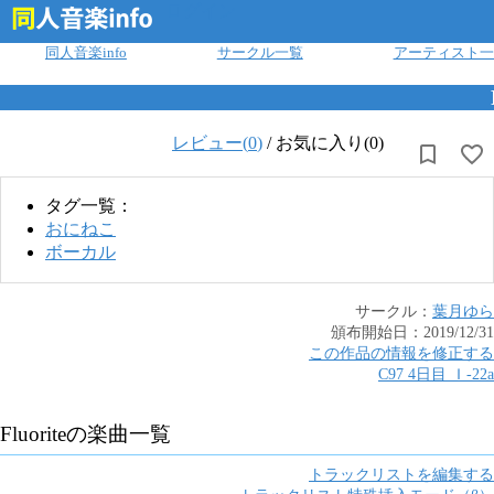
ログイン
同人音楽info
サークル一覧
アーティスト一
レビュー(
0
)
/
お気に入り(0)
タグ一覧：
おにねこ
ボーカル
サークル：
葉月ゆら
頒布開始日：
2019/12/31
この作品の情報を修正する
C97 4日目
Ｉ
-
22a
Fluorite
の楽曲一覧
トラックリストを編集する