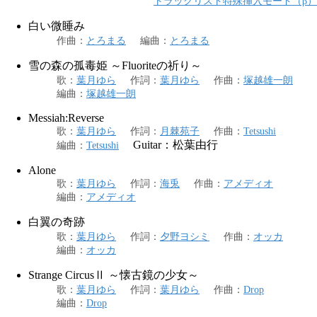
トラックリスト特殊挿入モード（β）
白い微睡み
作曲
：
とろまる
編曲
：
とろまる
雪の森の孤毒姫 ～Fluoriteの祈り～
歌
：
葉月ゆら
作詞
：
葉月ゆら
作曲
：
塚越雄一朗
編曲
：
塚越雄一朗
Messiah:Reverse
歌
：
葉月ゆら
作詞
：
月棘苑子
作曲
：
Tetsushi
Guitar：松葉由行
編曲
：
Tetsushi
Alone
歌
：
葉月ゆら
作詞
：
海兎
作曲
：
アメディオ
編曲
：
アメディオ
白翼の奇跡
歌
：
葉月ゆら
作詞
：
夕野ヨシミ
作曲
：
オッカ
編曲
：
オッカ
Strange CircusⅡ ～懐古鏡の少女～
歌
：
葉月ゆら
作詞
：
葉月ゆら
作曲
：
Drop
編曲
：
Drop