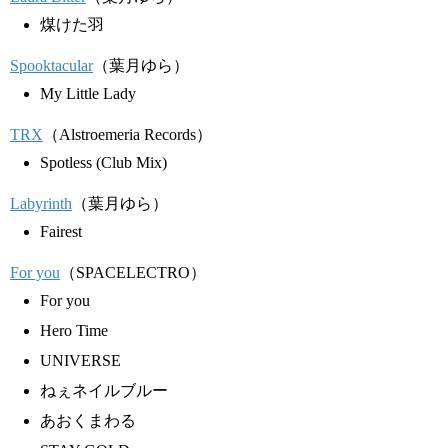
煤けた羽
Spooktacular
（葉月ゆら）
My Little Lady
TRX
（Alstroemeria Records）
Spotless (Club Mix)
Labyrinth
（葉月ゆら）
Fairest
For you
（SPACELECTRO）
For you
Hero Time
UNIVERSE
ねぇネイルブルー
あおくまわる