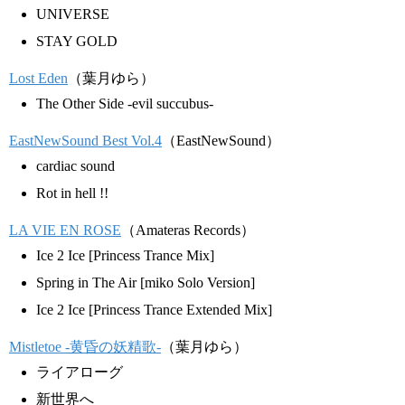
UNIVERSE
STAY GOLD
Lost Eden
（葉月ゆら）
The Other Side -evil succubus-
EastNewSound Best Vol.4
（EastNewSound）
cardiac sound
Rot in hell !!
LA VIE EN ROSE
（Amateras Records）
Ice 2 Ice [Princess Trance Mix]
Spring in The Air [miko Solo Version]
Ice 2 Ice [Princess Trance Extended Mix]
Mistletoe -黄昏の妖精歌-
（葉月ゆら）
ライアローグ
新世界へ