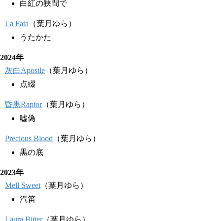
白紅の狭間で
La Fata
（葉月ゆら）
うたかた
2024年
灰白Apostle
（葉月ゆら）
点綴
昏黒Raptor
（葉月ゆら）
嘘偽
Precious Blood
（葉月ゆら）
黒の底
2023年
Mell Sweet
（葉月ゆら）
汽笛
Laura Bitter
（葉月ゆら）