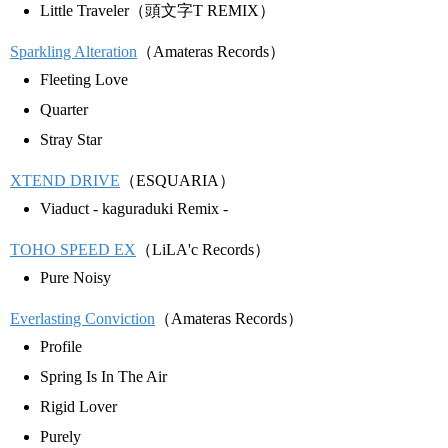
Little Traveler（頭文字T REMIX）
Sparkling Alteration
（Amateras Records）
Fleeting Love
Quarter
Stray Star
XTEND DRIVE
（ESQUARIA）
Viaduct - kaguraduki Remix -
TOHO SPEED EX
（LiLA'c Records）
Pure Noisy
Everlasting Conviction
（Amateras Records）
Profile
Spring Is In The Air
Rigid Lover
Purely