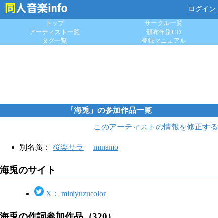
ログイン
トップ
サークル一覧
アーティスト一覧
頒布年別CD
タグ一覧
登録マニュアル
「海兎」の参加作品一覧
このアーティストの情報を修正する
別名義：
桜楽サラ
minamo
海兎のサイト
X： miniyuzucolor
海兎の作詞参加作品（320）