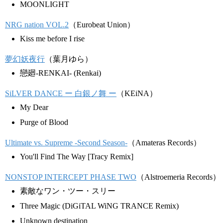
MOONLIGHT
NRG nation VOL.2
（Eurobeat Union）
Kiss me before I rise
夢幻妖夜行
（葉月ゆら）
戀廻-RENKAI- (Renkai)
SiLVER DANCE ー 白銀ノ舞 ー
（KEiNA）
My Dear
Purge of Blood
Ultimate vs. Supreme -Second Season-
（Amateras Records）
You'll Find The Way [Tracy Remix]
NONSTOP INTERCEPT PHASE TWO
（Alstroemeria Records）
素敵なワン・ツー・スリー
Three Magic (DiGiTAL WiNG TRANCE Remix)
Unknown destination