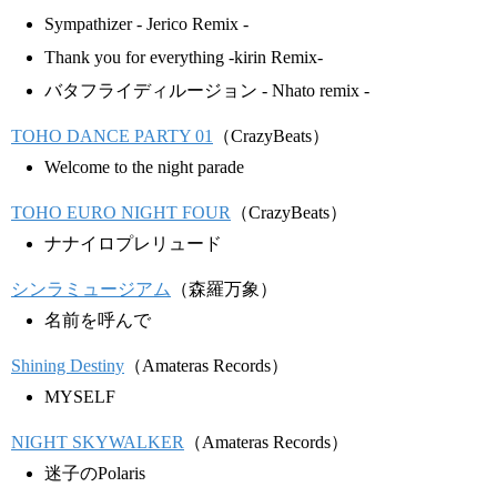
Sympathizer - Jerico Remix -
Thank you for everything -kirin Remix-
バタフライディルージョン - Nhato remix -
TOHO DANCE PARTY 01
（CrazyBeats）
Welcome to the night parade
TOHO EURO NIGHT FOUR
（CrazyBeats）
ナナイロプレリュード
シンラミュージアム
（森羅万象）
名前を呼んで
Shining Destiny
（Amateras Records）
MYSELF
NIGHT SKYWALKER
（Amateras Records）
迷子のPolaris