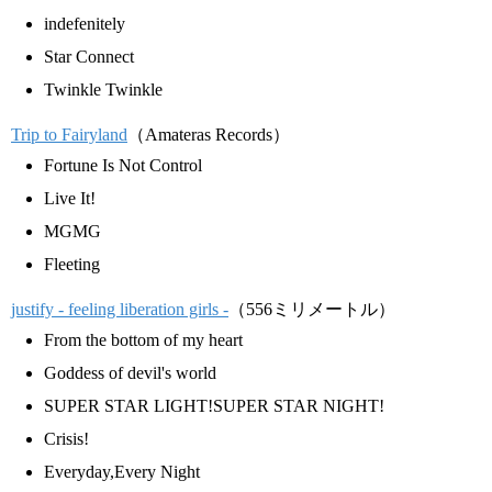
indefenitely
Star Connect
Twinkle Twinkle
Trip to Fairyland
（Amateras Records）
Fortune Is Not Control
Live It!
MGMG
Fleeting
justify - feeling liberation girls -
（556ミリメートル）
From the bottom of my heart
Goddess of devil's world
SUPER STAR LIGHT!SUPER STAR NIGHT!
Crisis!
Everyday,Every Night