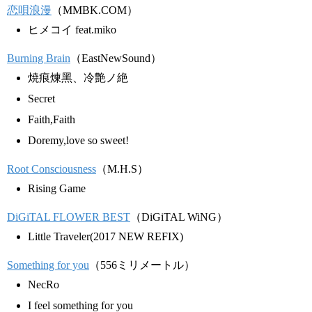
恋唄浪漫
（MMBK.COM）
ヒメコイ feat.miko
Burning Brain
（EastNewSound）
焼痕煉黑、冷艶ノ絶
Secret
Faith,Faith
Doremy,love so sweet!
Root Consciousness
（M.H.S）
Rising Game
DiGiTAL FLOWER BEST
（DiGiTAL WiNG）
Little Traveler(2017 NEW REFIX)
Something for you
（556ミリメートル）
NecRo
I feel something for you