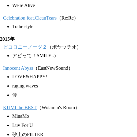
We're Alive
Celebration feat.CleanTears
（Re;Re）
To be style
2015年
ピコロニーノーツ２
（ポヤッチオ）
アピって！SMILE:-)
Innocent Abyss
（EastNewSound）
LOVE&HAPPY!
raging waves
儚
KUMI the BEST
（Wotamin's Room）
MinaMo
Luv For U
砂上のFILTER