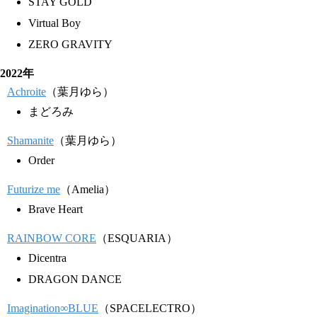
STAY GOLD
Virtual Boy
ZERO GRAVITY
2022年
Achroite
（葉月ゆら）
まどろみ
Shamanite
（葉月ゆら）
Order
Futurize me
（Amelia）
Brave Heart
RAINBOW CORE
（ESQUARIA）
Dicentra
DRAGON DANCE
Imagination∞BLUE
（SPACELECTRO）