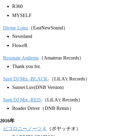
R360
MYSELF
Divine Lotus
（EastNewSound）
Neverland
FloweR
Resonate Anthems
（Amateras Records）
Thank you for.
Sprit DJ Mix -BLACK-
（LiLA'c Records）
Sunset Luv(DNB Version)
Sprit DJ Mix -RED-
（LiLA'c Records）
Boader Driver（DNB Remix）
2016年
ピコロニーノーツ４
（ポヤッチオ）