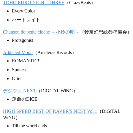
TOHO EURO NIGHT THREE
（CrazyBeats）
Every Color
ハートレイト
Chanson de petite cloche ～小鈴の唄～
（鈴奈幻想絵巻準備会）
Protagonist
Addicted Moon
（Amateras Records）
ROMANTIC!
Spotless
Grief
デジウィ NEXT
（DiGiTAL WiNG）
運命のDICE
HIGH SPEED BEST OF RAVER'S NEST Vol.1
（DiGiTAL
WiNG）
Till the world ends