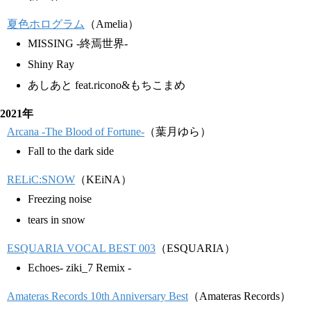
夏色ホログラム
（Amelia）
MISSING -終焉世界-
Shiny Ray
あしあと feat.ricono&もちこまめ
2021年
Arcana -The Blood of Fortune-
（葉月ゆら）
Fall to the dark side
RELiC:SNOW
（KEiNA）
Freezing noise
tears in snow
ESQUARIA VOCAL BEST 003
（ESQUARIA）
Echoes- ziki_7 Remix -
Amateras Records 10th Anniversary Best
（Amateras Records）