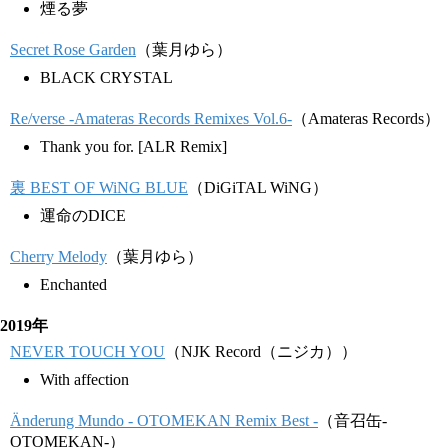
煙る夢
Secret Rose Garden
（葉月ゆら）
BLACK CRYSTAL
Re/verse -Amateras Records Remixes Vol.6-
（Amateras Records）
Thank you for. [ALR Remix]
裏 BEST OF WiNG BLUE
（DiGiTAL WiNG）
運命のDICE
Cherry Melody
（葉月ゆら）
Enchanted
2019年
NEVER TOUCH YOU
（NJK Record（ニジカ））
With affection
Änderung Mundo - OTOMEKAN Remix Best -
（音召缶-
OTOMEKAN-）