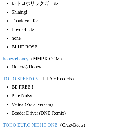
レトロホリックガール
Shining!
Thank you for
Love of fate
none
BLUE ROSE
honey♥honey
（MMBK.COM）
Honey♡Honey
TOHO SPEED 05
（LiLA'c Records）
BE FREE！
Pure Noisy
Vertex (Vocal version)
Boader Driver (DNB Remix)
TOHO EURO NIGHT ONE
（CrazyBeats）