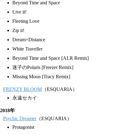
Beyond Time and Space
Live it!
Fleeting Love
Zip it!
Dream×Distance
White Traveller
Beyond Time and Space [ALR Remix]
迷子のPolaris [Freezer Remix]
Missing Moon [Tracy Remix]
FRENZY BLOOM
（ESQUARIA）
永遠セカイ
2018年
Psychic Dreamer
（ESQUARIA）
Protagonist