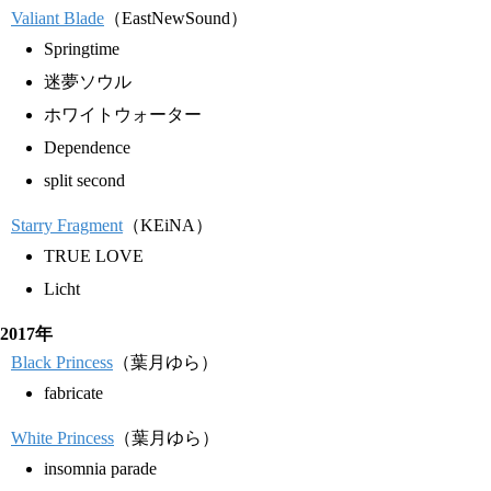
Valiant Blade
（EastNewSound）
Springtime
迷夢ソウル
ホワイトウォーター
Dependence
split second
Starry Fragment
（KEiNA）
TRUE LOVE
Licht
2017年
Black Princess
（葉月ゆら）
fabricate
White Princess
（葉月ゆら）
insomnia parade