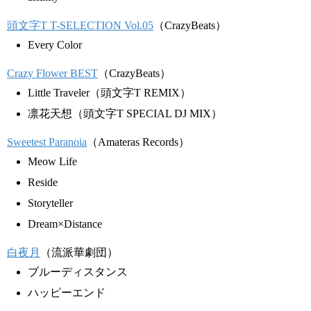
頭文字T T-SELECTION Vol.05
（CrazyBeats）
Every Color
Crazy Flower BEST
（CrazyBeats）
Little Traveler（頭文字T REMIX）
凛花天想（頭文字T SPECIAL DJ MIX）
Sweetest Paranoia
（Amateras Records）
Meow Life
Reside
Storyteller
Dream×Distance
白夜月
（流派華劇団）
ブルーディスタンス
ハッピーエンド