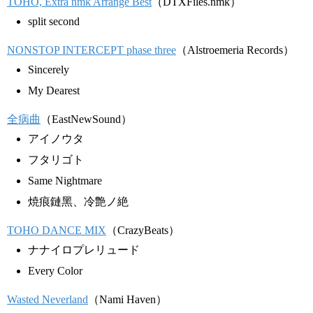
TOHO, Extra nmk Arrange Best
（DTXFiles.nmk）
split second
NONSTOP INTERCEPT phase three
（Alstroemeria Records）
Sincerely
My Dearest
全病曲
（EastNewSound）
アイノウタ
フタリゴト
Same Nightmare
焼痕鏈黑、冷艶ノ絶
TOHO DANCE MIX
（CrazyBeats）
ナナイロプレリュード
Every Color
Wasted Neverland
（Nami Haven）