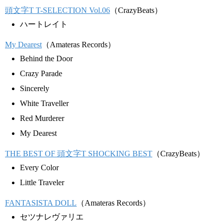
頭文字T T-SELECTION Vol.06
（CrazyBeats）
ハートレイト
My Dearest
（Amateras Records）
Behind the Door
Crazy Parade
Sincerely
White Traveller
Red Murderer
My Dearest
THE BEST OF 頭文字T SHOCKING BEST
（CrazyBeats）
Every Color
Little Traveler
FANTASISTA DOLL
（Amateras Records）
セツナレヴァリエ