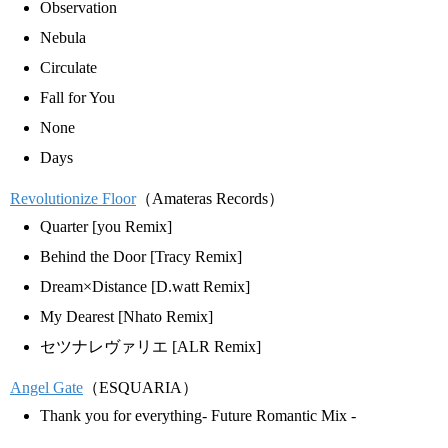
Observation
Nebula
Circulate
Fall for You
None
Days
Revolutionize Floor
（Amateras Records）
Quarter [you Remix]
Behind the Door [Tracy Remix]
Dream×Distance [D.watt Remix]
My Dearest [Nhato Remix]
セツナレヴァリエ [ALR Remix]
Angel Gate
（ESQUARIA）
Thank you for everything- Future Romantic Mix -