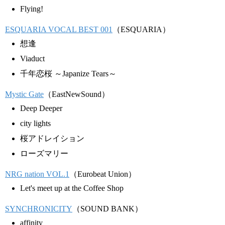
Flying!
ESQUARIA VOCAL BEST 001
（ESQUARIA）
想逢
Viaduct
千年恋桜 ～Japanize Tears～
Mystic Gate
（EastNewSound）
Deep Deeper
city lights
桜アドレイション
ローズマリー
NRG nation VOL.1
（Eurobeat Union）
Let's meet up at the Coffee Shop
SYNCHRONICITY
（SOUND BANK）
affinity