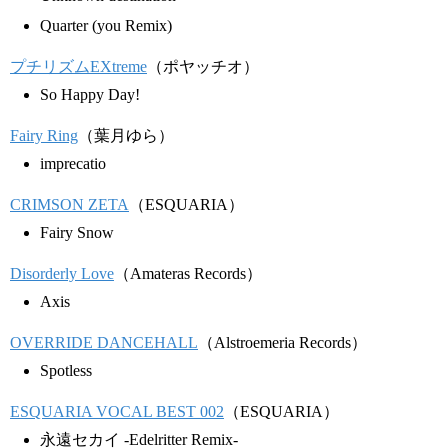
Quarter (you Remix)
プチリズムEXtreme
（ポヤッチオ）
So Happy Day!
Fairy Ring
（葉月ゆら）
imprecatio
CRIMSON ZETA
（ESQUARIA）
Fairy Snow
Disorderly Love
（Amateras Records）
Axis
OVERRIDE DANCEHALL
（Alstroemeria Records）
Spotless
ESQUARIA VOCAL BEST 002
（ESQUARIA）
永遠セカイ -Edelritter Remix-