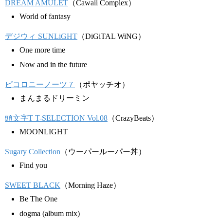
DREAM AMULET
（Cawaii Complex）
World of fantasy
デジウィ SUNLiGHT
（DiGiTAL WiNG）
One more time
Now and in the future
ピコロニーノーツ７
（ポヤッチオ）
まんまるドリーミン
頭文字T T-SELECTION Vol.08
（CrazyBeats）
MOONLIGHT
Sugary Collection
（ウーパールーパー丼）
Find you
SWEET BLACK
（Morning Haze）
Be The One
dogma (album mix)