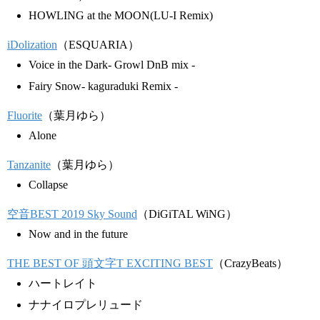
HOWLING at the MOON(LU-I Remix)
iDolization
（ESQUARIA）
Voice in the Dark- Growl DnB mix -
Fairy Snow- kaguraduki Remix -
Fluorite
（葉月ゆら）
Alone
Tanzanite
（葉月ゆら）
Collapse
空音BEST 2019 Sky Sound
（DiGiTAL WiNG）
Now and in the future
THE BEST OF 頭文字T EXCITING BEST
（CrazyBeats）
ハートレイト
ナナイロプレリュード