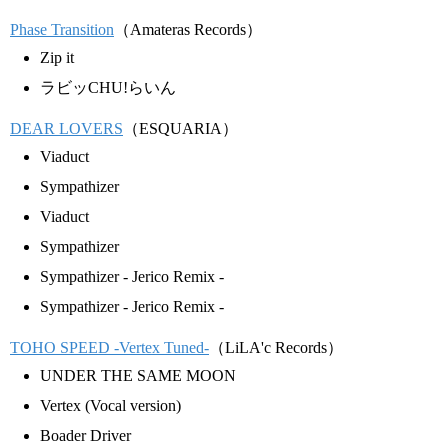
Phase Transition
（Amateras Records）
Zip it
ラビッCHU!らいん
DEAR LOVERS
（ESQUARIA）
Viaduct
Sympathizer
Viaduct
Sympathizer
Sympathizer - Jerico Remix -
Sympathizer - Jerico Remix -
TOHO SPEED -Vertex Tuned-
（LiLA'c Records）
UNDER THE SAME MOON
Vertex (Vocal version)
Boader Driver