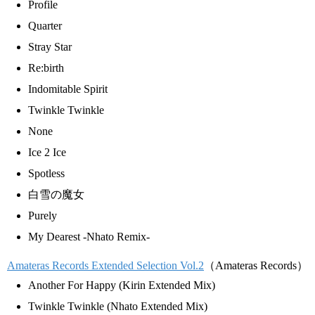
Profile
Quarter
Stray Star
Re:birth
Indomitable Spirit
Twinkle Twinkle
None
Ice 2 Ice
Spotless
白雪の魔女
Purely
My Dearest -Nhato Remix-
Amateras Records Extended Selection Vol.2
（Amateras Records）
Another For Happy (Kirin Extended Mix)
Twinkle Twinkle (Nhato Extended Mix)