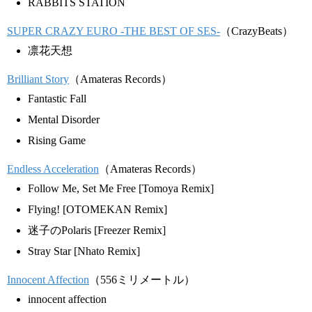
RABBITS STATION
SUPER CRAZY EURO -THE BEST OF SES-
（CrazyBeats）
凛花天想
Brilliant Story
（Amateras Records）
Fantastic Fall
Mental Disorder
Rising Game
Endless Acceleration
（Amateras Records）
Follow Me, Set Me Free [Tomoya Remix]
Flying! [OTOMEKAN Remix]
迷子のPolaris [Freezer Remix]
Stray Star [Nhato Remix]
Innocent Affection
（556ミリメートル）
innocent affection