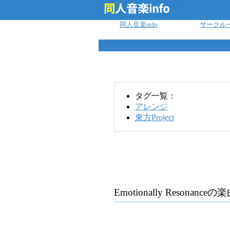
ログイン
同人音楽info
サークル
タグ一覧：
アレンジ
東方Project
Emotionally Resonance
の楽