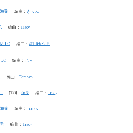
海兎
編曲
：
きりん
兎
編曲
：
Tracy
M.I.O
編曲
：
溝口ゆうま
I.O
編曲
：
ねろ
兎
編曲
：
Tomoya
）
作詞
：
海兎
編曲
：
Tracy
海兎
編曲
：
Tomoya
兎
編曲
：
Tracy