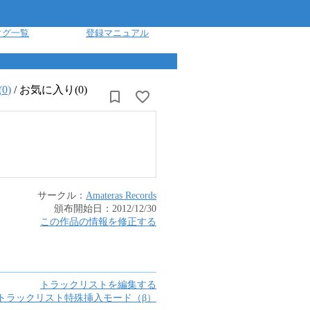
タグ一覧
登録マニュアル
(
0
)
/
お気に入り(0)
サークル：
Amateras Records
頒布開始日：
2012/12/30
この作品の情報を修正する
トラックリストを編集する
トラックリスト特殊挿入モード（β）