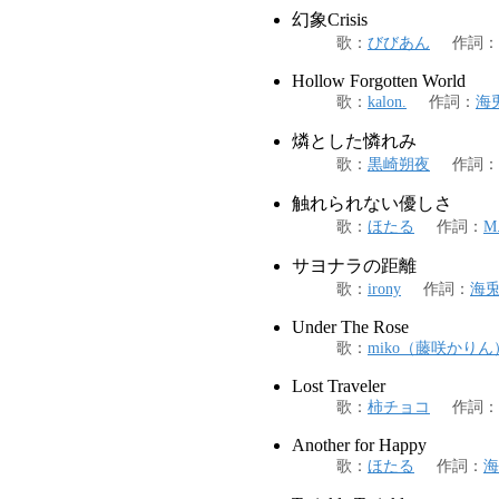
幻象Crisis
歌
：
びびあん
作詞
：
Hollow Forgotten World
歌
：
kalon.
作詞
：
海
燐とした憐れみ
歌
：
黒崎朔夜
作詞
：
触れられない優しさ
歌
：
ほたる
作詞
：
M.
サヨナラの距離
歌
：
irony
作詞
：
海
Under The Rose
歌
：
miko（藤咲かりん
Lost Traveler
歌
：
柿チョコ
作詞
：
Another for Happy
歌
：
ほたる
作詞
：
海