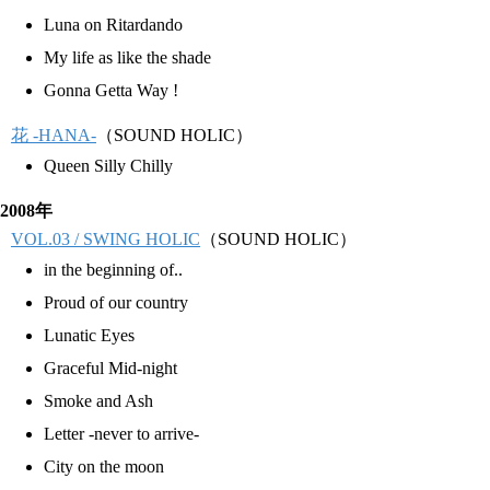
Luna on Ritardando
My life as like the shade
Gonna Getta Way !
花 -HANA-
（SOUND HOLIC）
Queen Silly Chilly
2008年
VOL.03 / SWING HOLIC
（SOUND HOLIC）
in the beginning of..
Proud of our country
Lunatic Eyes
Graceful Mid-night
Smoke and Ash
Letter -never to arrive-
City on the moon