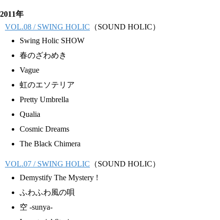
2011年
VOL.08 / SWING HOLIC
（SOUND HOLIC）
Swing Holic SHOW
春のざわめき
Vague
虹のエソテリア
Pretty Umbrella
Qualia
Cosmic Dreams
The Black Chimera
VOL.07 / SWING HOLIC
（SOUND HOLIC）
Demystify The Mystery !
ふわふわ風の唄
空 -sunya-