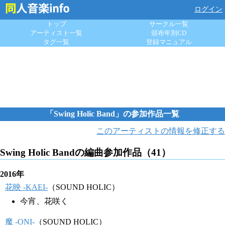
ログイン
トップ
サークル一覧
アーティスト一覧
頒布年別CD
タグ一覧
登録マニュアル
「Swing Holic Band」の参加作品一覧
このアーティストの情報を修正する
Swing Holic Bandの編曲参加作品（41）
2016年
花映 -KAEI-
（SOUND HOLIC）
今宵、花咲く
魔 -ONI-
（SOUND HOLIC）