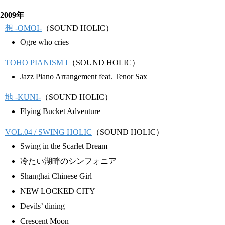
2009年
想 -OMOI-
（SOUND HOLIC）
Ogre who cries
TOHO PIANISM I
（SOUND HOLIC）
Jazz Piano Arrangement feat. Tenor Sax
地 -KUNI-
（SOUND HOLIC）
Flying Bucket Adventure
VOL.04 / SWING HOLIC
（SOUND HOLIC）
Swing in the Scarlet Dream
冷たい湖畔のシンフォニア
Shanghai Chinese Girl
NEW LOCKED CITY
Devils’ dining
Crescent Moon