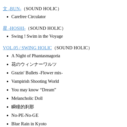
文 -BUN-
（SOUND HOLIC）
Carefree Circulator
星 -HOSHI-
（SOUND HOLIC）
Swing ! Swim in the Voyage
VOL.05 / SWING HOLIC
（SOUND HOLIC）
A Night of Phantasmagoria
花のウィンナーワルツ
Grazin' Bullets -Flower mix-
Vampirish Shooting World
You may know “Dream”
Melancholic Doll
瞬瞳的刹那
No-PE-No-GE
Blue Rain in Kyoto