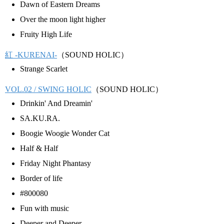
Dawn of Eastern Dreams
Over the moon light higher
Fruity High Life
紅 -KURENAI-
（SOUND HOLIC）
Strange Scarlet
VOL.02 / SWING HOLIC
（SOUND HOLIC）
Drinkin' And Dreamin'
SA.KU.RA.
Boogie Woogie Wonder Cat
Half & Half
Friday Night Phantasy
Border of life
#800080
Fun with music
Deeper and Deeper