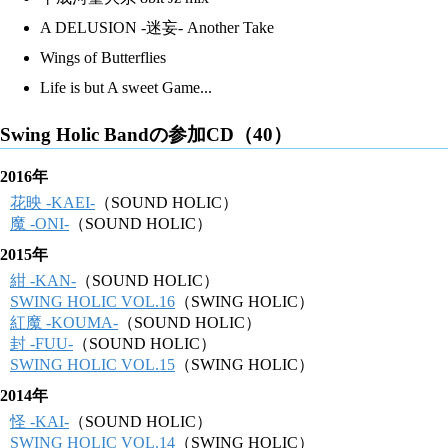
A DELUSION -迷妄- Another Take
Wings of Butterflies
Life is but A sweet Game...
Swing Holic Bandの参加CD（40）
2016年
花映 -KAEI-
（SOUND HOLIC）
魔 -ONI-
（SOUND HOLIC）
2015年
紺 -KAN-
（SOUND HOLIC）
SWING HOLIC VOL.16
（SWING HOLIC）
紅魔 -KOUMA-
（SOUND HOLIC）
封 -FUU-
（SOUND HOLIC）
SWING HOLIC VOL.15
（SWING HOLIC）
2014年
怪 -KAI-
（SOUND HOLIC）
SWING HOLIC VOL.14
（SWING HOLIC）