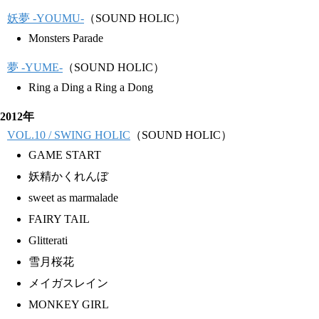
妖夢 -YOUMU-
（SOUND HOLIC）
Monsters Parade
夢 -YUME-
（SOUND HOLIC）
Ring a Ding a Ring a Dong
2012年
VOL.10 / SWING HOLIC
（SOUND HOLIC）
GAME START
妖精かくれんぼ
sweet as marmalade
FAIRY TAIL
Glitterati
雪月桜花
メイガスレイン
MONKEY GIRL