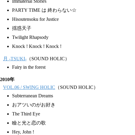
Immaterial Stories
PARTY TIME は 終わらない☆
Hisoutensoku for Justice
揺惑天子
Twilight Rhapsody
Knock ! Knock ! Knock !
月 -TSUKI-
（SOUND HOLIC）
Fairy in the forest
2010年
VOL.06 / SWING HOLIC
（SOUND HOLIC）
Subterranean Dreams
おアツいのがお好き
The Third Eye
瞼と光と恋の歌
Hey, John !