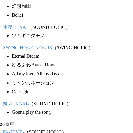
幻想旅団
Belief
永夜 -EIYA-
（SOUND HOLIC）
ツムギユクモノ
SWING HOLIC VOL.13
（SWING HOLIC）
Eternal Dream
ゆるふわ Sweet Home
All my love, All my days
リインカネーション
Oasis girl
輝 -HIKARI-
（SOUND HOLIC）
Gonna play the song
2013年
秘 -HIME-
（SOUND HOLIC）