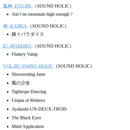
風神 -FUUJIN-
（SOUND HOLIC）
Ain’t no mountain high enough ?
神 -KAMUI-
（SOUND HOLIC）
娘々パラダイス
幻 -MABORO-
（SOUND HOLIC）
Fluttery Vamp
VOL.09 / SWING HOLIC
（SOUND HOLIC）
Shoooooting Jams
風の少女
Tightrope Dancing
Utopia of Retirees
Ayakashi UN-DEUX-TROIS
The Black Eyes
Mind Application