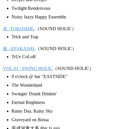
Twilight Rendezvous
Noisy Jazzy Happy Ensemble
永 -TOKOSHIE-
（SOUND HOLIC）
Trick and Trap
妖 -AYAKASHI-
（SOUND HOLIC）
TrUe CoLoR
VOL.01 / SWING HOLIC
（SOUND HOLIC）
9 o'clock @ bar "EASTSIDE"
The Wonderland
Swingin' Drunk Drinkin'
Eternal Brightness
Rainy Day, Rainy Sky
Graveyard on Bossa
平成河童大系 8bit Jz mix