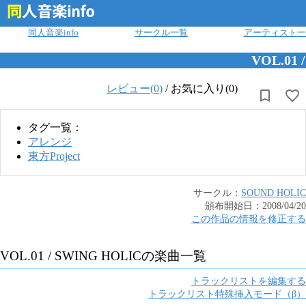
ログイン
同人音楽info
サークル一覧
アーティスト一
VOL.01 
レビュー(
0
)
/
お気に入り(0)
タグ一覧：
アレンジ
東方Project
サークル：
SOUND HOLIC
頒布開始日：
2008/04/20
この作品の情報を修正する
VOL.01 / SWING HOLIC
の楽曲一覧
トラックリストを編集する
トラックリスト特殊挿入モード（β）