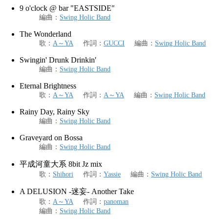
9 o'clock @ bar "EASTSIDE"
編曲
：
Swing Holic Band
The Wonderland
歌
：
A～YA
作詞
：
GUCCI
編曲
：
Swing Holic Band
Swingin' Drunk Drinkin'
編曲
：
Swing Holic Band
Eternal Brightness
歌
：
A～YA
作詞
：
A～YA
編曲
：
Swing Holic Band
Rainy Day, Rainy Sky
編曲
：
Swing Holic Band
Graveyard on Bossa
編曲
：
Swing Holic Band
平成河童大系 8bit Jz mix
歌
：
Shihori
作詞
：
Yassie
編曲
：
Swing Holic Band
A DELUSION -迷妄- Another Take
歌
：
A～YA
作詞
：
panoman
編曲
：
Swing Holic Band