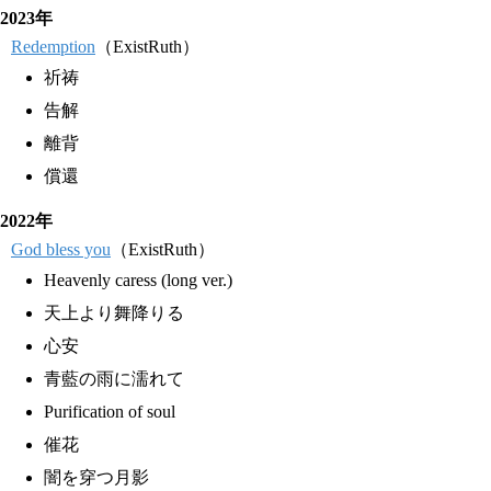
2023年
Redemption
（ExistRuth）
祈祷
告解
離背
償還
2022年
God bless you
（ExistRuth）
Heavenly caress (long ver.)
天上より舞降りる
心安
青藍の雨に濡れて
Purification of soul
催花
闇を穿つ月影