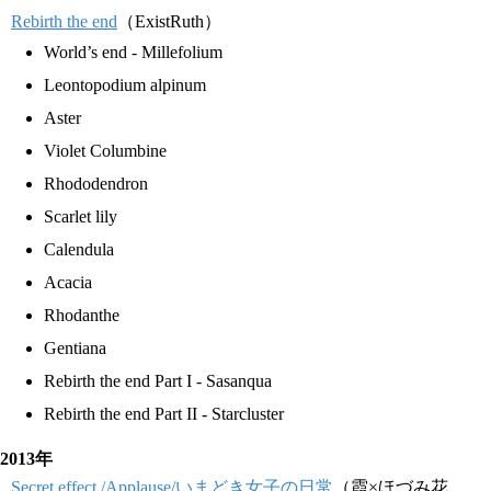
Rebirth the end
（ExistRuth）
World’s end - Millefolium
Leontopodium alpinum
Aster
Violet Columbine
Rhododendron
Scarlet lily
Calendula
Acacia
Rhodanthe
Gentiana
Rebirth the end Part I - Sasanqua
Rebirth the end Part II - Starcluster
2013年
Secret effect,/Applause/いまどき女子の日常
（霞×ほづみ花