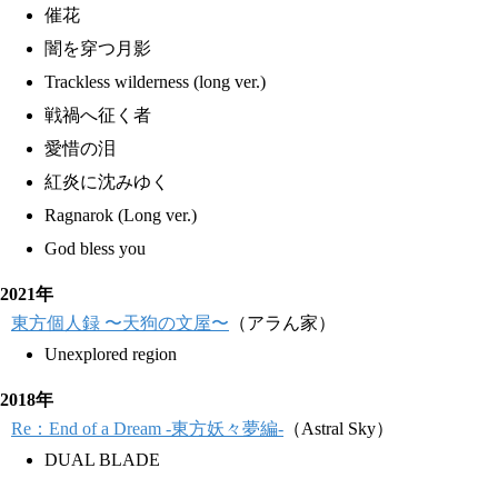
催花
闇を穿つ月影
Trackless wilderness (long ver.)
戦禍へ征く者
愛惜の泪
紅炎に沈みゆく
Ragnarok (Long ver.)
God bless you
2021年
東方個人録 〜天狗の文屋〜
（アラん家）
Unexplored region
2018年
Re：End of a Dream -東方妖々夢編-
（Astral Sky）
DUAL BLADE