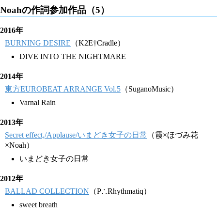
Noahの作詞参加作品（5）
2016年
BURNING DESIRE
（K2E†Cradle）
DIVE INTO THE NIGHTMARE
2014年
東方EUROBEAT ARRANGE Vol.5
（SuganoMusic）
Varnal Rain
2013年
Secret effect,/Applause/いまどき女子の日常
（霞×ほづみ花
×Noah）
いまどき女子の日常
2012年
BALLAD COLLECTION
（P∴Rhythmatiq）
sweet breath