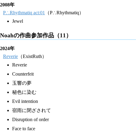
2008年
P∴Rhythmatiq act:01
（P∴Rhythmatiq）
Jewel
Noahの作曲参加作品（11）
2024年
Reverie
（ExistRuth）
Reverie
Counterfeit
玉響の夢
秘色に染む
Evil intention
宿雨に閉ざされて
Disruption of order
Face to face