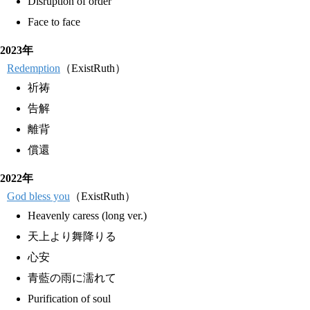
Disruption of order
Face to face
2023年
Redemption
（ExistRuth）
祈祷
告解
離背
償還
2022年
God bless you
（ExistRuth）
Heavenly caress (long ver.)
天上より舞降りる
心安
青藍の雨に濡れて
Purification of soul