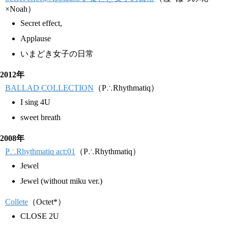
×Noah）
Secret effect,
Applause
いまどき女子の日常
2012年
BALLAD COLLECTION
（P∴Rhythmatiq）
I sing 4U
sweet breath
2008年
P∴Rhythmatiq act:01
（P∴Rhythmatiq）
Jewel
Jewel (without miku ver.)
Collete
（Octet*）
CLOSE 2U