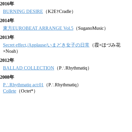
2016年
BURNING DESIRE
（K2E†Cradle）
2014年
東方EUROBEAT ARRANGE Vol.5
（SuganoMusic）
2013年
Secret effect,/Applause/いまどき女子の日常
（霞×ほづみ花
×Noah）
2012年
BALLAD COLLECTION
（P∴Rhythmatiq）
2008年
P∴Rhythmatiq act:01
（P∴Rhythmatiq）
Collete
（Octet*）