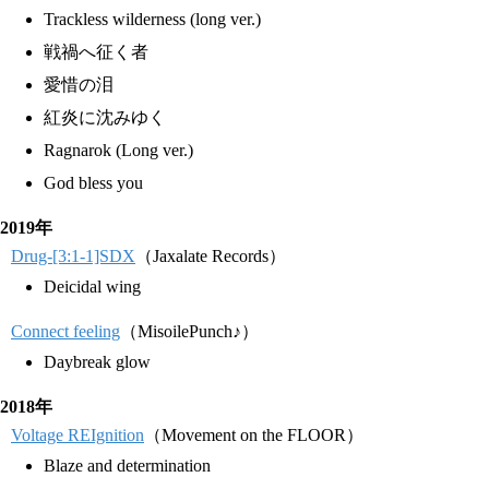
Trackless wilderness (long ver.)
戦禍へ征く者
愛惜の泪
紅炎に沈みゆく
Ragnarok (Long ver.)
God bless you
2019年
Drug-[3:1-1]SDX
（Jaxalate Records）
Deicidal wing
Connect feeling
（MisoilePunch♪）
Daybreak glow
2018年
Voltage REIgnition
（Movement on the FLOOR）
Blaze and determination