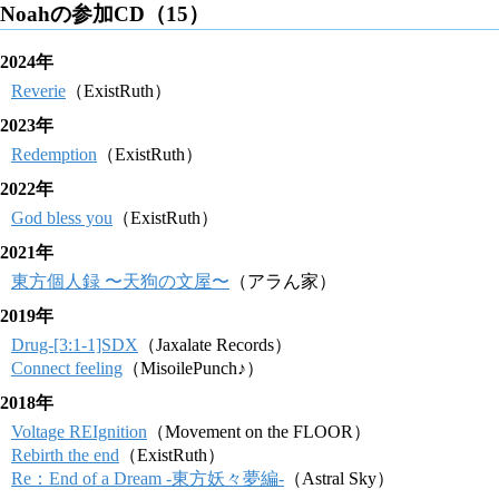
Noahの参加CD（15）
2024年
Reverie
（ExistRuth）
2023年
Redemption
（ExistRuth）
2022年
God bless you
（ExistRuth）
2021年
東方個人録 〜天狗の文屋〜
（アラん家）
2019年
Drug-[3:1-1]SDX
（Jaxalate Records）
Connect feeling
（MisoilePunch♪）
2018年
Voltage REIgnition
（Movement on the FLOOR）
Rebirth the end
（ExistRuth）
Re：End of a Dream -東方妖々夢編-
（Astral Sky）