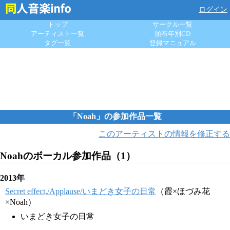
ログイン
トップ
サークル一覧
アーティスト一覧
頒布年別CD
タグ一覧
登録マニュアル
「Noah」の参加作品一覧
このアーティストの情報を修正する
Noahのボーカル参加作品（1）
2013年
Secret effect,/Applause/いまどき女子の日常
（霞×ほづみ花
×Noah）
いまどき女子の日常