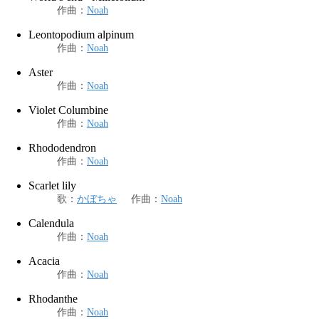
作曲
：
Noah
Leontopodium alpinum
作曲
：
Noah
Aster
作曲
：
Noah
Violet Columbine
作曲
：
Noah
Rhododendron
作曲
：
Noah
Scarlet lily
歌
：
かぼちゃ
作曲
：
Noah
Calendula
作曲
：
Noah
Acacia
作曲
：
Noah
Rhodanthe
作曲
：
Noah