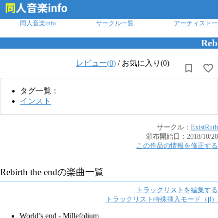
ログイン
同人音楽info
サークル一覧
アーティスト一
Reb
レビュー(
0
)
/
お気に入り(0)
タグ一覧：
インスト
サークル：
ExistRuth
頒布開始日：
2018/10/28
この作品の情報を修正する
Rebirth the end
の楽曲一覧
トラックリストを編集する
トラックリスト特殊挿入モード（β）
World’s end - Millefolium