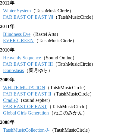
2012年
Winter System
（TatshMusicCircle）
FAR EAST OF EAST Ⅷ
（TatshMusicCircle）
2011年
Blindness Eve
（Rastel Arts）
EVER GREEN
（TatshMusicCircle）
2010年
Heavenly Sequence
（Sound Online）
FAR EAST OF EAST III
（TatshMusicCircle）
Iconostasis
（葉月ゆら）
2009年
WHITE MUTATION
（TatshMusicCircle）
FAR EAST OF EAST II
（TatshMusicCircle）
Cradle2
（sound sepher）
FAR EAST OF EAST
（TatshMusicCircle）
Global Girls Generation
（ねこのみかん）
2008年
TatshMusicCollection-J-
（TatshMusicCircle）