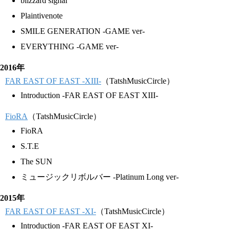
blizzard signal
Plaintivenote
SMILE GENERATION -GAME ver-
EVERYTHING -GAME ver-
2016年
FAR EAST OF EAST -XIII-
（TatshMusicCircle）
Introduction -FAR EAST OF EAST XIII-
FioRA
（TatshMusicCircle）
FioRA
S.T.E
The SUN
ミュージックリボルバー -Platinum Long ver-
2015年
FAR EAST OF EAST -XI-
（TatshMusicCircle）
Introduction -FAR EAST OF EAST XI-