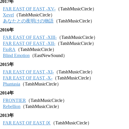
2017年
FAR EAST OF EAST -XV-
（TatshMusicCircle）
Xevel
（TatshMusicCircle）
あなたとの夜明けの物語
（TatshMusicCircle）
2016年
FAR EAST OF EAST -XIII-
（TatshMusicCircle）
FAR EAST OF EAST -XII-
（TatshMusicCircle）
FioRA
（TatshMusicCircle）
Blind Emotion
（EastNewSound）
2015年
FAR EAST OF EAST -XI-
（TatshMusicCircle）
FAR EAST OF EAST -X-
（TatshMusicCircle）
Phantasia
（TatshMusicCircle）
2014年
FRONTIER
（TatshMusicCircle）
Rebellion
（TatshMusicCircle）
2013年
FAR EAST OF EAST Ⅸ
（TatshMusicCircle）