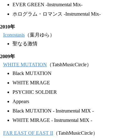
EVER GREEN -Instrumental Mix-
ホログラム・ロマンス -Instrumental Mix-
2010年
Iconostasis
（葉月ゆら）
聖なる激情
2009年
WHITE MUTATION
（TatshMusicCircle）
Black MUTATION
WHITE MIRAGE
PSYCHIC SOLDIER
Appears
Black MUTATION - Instrumental MIX -
WHITE MIRAGE - Instrumental MIX -
FAR EAST OF EAST II
（TatshMusicCircle）