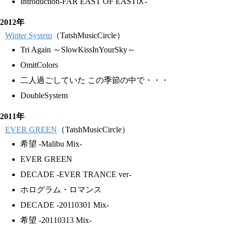
Introduction-FAR EAST OF EASTⅨ-
2012年
Winter System
（TatshMusicCircle）
Tri Again ～SlowKissInYourSky～
OmitColors
二人過ごしていた この季節の中で・・・
DoubleSystem
2011年
EVER GREEN
（TatshMusicCircle）
希望 -Malibu Mix-
EVER GREEN
DECADE -EVER TRANCE ver-
ホログラム・ロマンス
DECADE -20110301 Mix-
希望 -20110313 Mix-