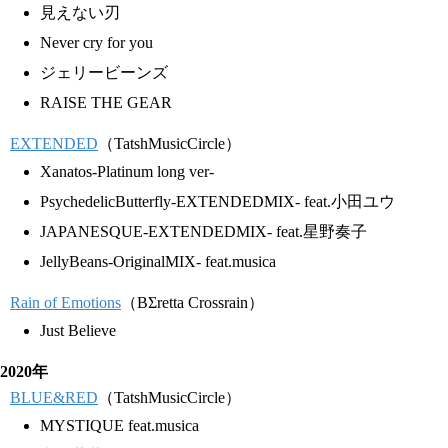
見えない刃
Never cry for you
ジェリービーンズ
RAISE THE GEAR
EXTENDED
（TatshMusicCircle）
Xanatos-Platinum long ver-
PsychedelicButterfly-EXTENDEDMIX- feat.小田ユウ
JAPANESQUE-EXTENDEDMIX- feat.星野奏子
JellyBeans-OriginalMIX- feat.musica
Rain of Emotions
（BΣretta Crossrain）
Just Believe
2020年
BLUE&RED
（TatshMusicCircle）
MYSTIQUE feat.musica