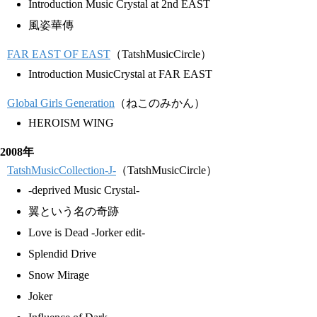
Introduction Music Crystal at 2nd EAST
風姿華傳
FAR EAST OF EAST
（TatshMusicCircle）
Introduction MusicCrystal at FAR EAST
Global Girls Generation
（ねこのみかん）
HEROISM WING
2008年
TatshMusicCollection-J-
（TatshMusicCircle）
-deprived Music Crystal-
翼という名の奇跡
Love is Dead -Jorker edit-
Splendid Drive
Snow Mirage
Joker