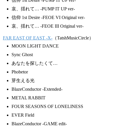
信仰 1st Desire -PUMP IT UP ver-
哀、揺れて… -PUMP IT UP ver-
信仰 1st Desire -FEOE VI Original ver-
哀、揺れて… -FEOE III Original ver-
FAR EAST OF EAST -X-
（TatshMusicCircle）
MOON LIGHT DANCE
Sync Ghost
あなたを探したくて…
Phobetor
芽生える光
BlazeConductor -Extended-
METAL RABBIT
FOUR SEASONS OF LONELINESS
EVER Field
BlazeConductor -GAME edit-