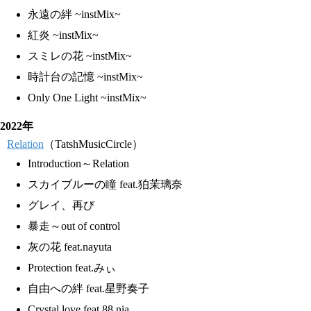
永遠の絆 ~instMix~
紅炎 ~instMix~
スミレの花 ~instMix~
時計台の記憶 ~instMix~
Only One Light ~instMix~
2022年
Relation
（TatshMusicCircle）
Introduction～Relation
スカイブルーの瞳 feat.狛茉璃奈
グレイ、再び
暴走～out of control
灰の花 feat.nayuta
Protection feat.みぃ
自由への絆 feat.星野奏子
Crystal love feat.88.nia