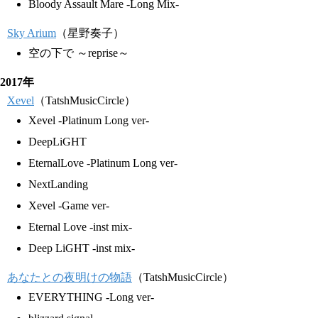
Bloody Assault Mare -Long Mix-
Sky Arium
（星野奏子）
空の下で ～reprise～
2017年
Xevel
（TatshMusicCircle）
Xevel -Platinum Long ver-
DeepLiGHT
EternalLove -Platinum Long ver-
NextLanding
Xevel -Game ver-
Eternal Love -inst mix-
Deep LiGHT -inst mix-
あなたとの夜明けの物語
（TatshMusicCircle）
EVERYTHING -Long ver-