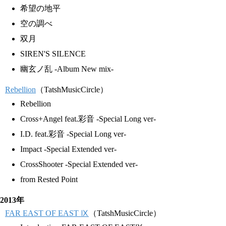
希望の地平
空の調べ
双月
SIREN'S SILENCE
幽玄ノ乱 -Album New mix-
Rebellion
（TatshMusicCircle）
Rebellion
Cross+Angel feat.彩音 -Special Long ver-
I.D. feat.彩音 -Special Long ver-
Impact -Special Extended ver-
CrossShooter -Special Extended ver-
from Rested Point
2013年
FAR EAST OF EAST Ⅸ
（TatshMusicCircle）