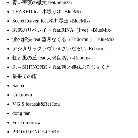
青い薔薇の微笑 feat.Sennzai
TEARED feat.小坂りゆ -BlueMix-
SecretHeaven feat.桜井零士 -BlueMix-
未来のリベレイト feat.RINA（I’ve）-BlueMix-
涙の解決 feat.藍月なくる（Endorfin.） -BlueMix-
デジタリックラヴ feat.さいだるい -Reborn-
虹と風の丘 feat.大瀬良あい -Reborn-
忍～SHI?NO?BI～ feat.朝ノ姉妹ぷろじぇくと
最果ての雨
Sacred
Unknown
V.G.S feat.sak&Rei Itou
dōng tiān
For Tomorrow
PROVIDENCE-CORE