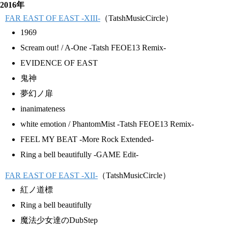
2016年
FAR EAST OF EAST -XIII-
（TatshMusicCircle）
1969
Scream out! / A-One -Tatsh FEOE13 Remix-
EVIDENCE OF EAST
鬼神
夢幻ノ扉
inanimateness
white emotion / PhantomMist -Tatsh FEOE13 Remix-
FEEL MY BEAT -More Rock Extended-
Ring a bell beautifully -GAME Edit-
FAR EAST OF EAST -XII-
（TatshMusicCircle）
紅ノ道標
Ring a bell beautifully
魔法少女達のDubStep