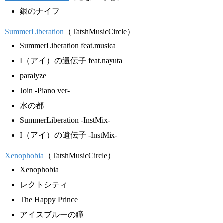
銀のナイフ
SummerLiberation
（TatshMusicCircle）
SummerLiberation feat.musica
I（アイ）の遺伝子 feat.nayuta
paralyze
Join -Piano ver-
水の都
SummerLiberation -InstMix-
I（アイ）の遺伝子 -InstMix-
Xenophobia
（TatshMusicCircle）
Xenophobia
レクトシティ
The Happy Prince
アイスブルーの瞳