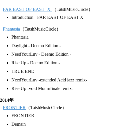
FAR EAST OF EAST -X-
（TatshMusicCircle）
Introduction - FAR EAST OF EAST X-
Phantasia
（TatshMusicCircle）
Phantasia
Daylight - Deemo Edition -
NeedYourLuv - Deemo Edition -
Rise Up - Deemo Edition -
TRUE END
NeedYourLuv -extended Acid jazz remix-
Rise Up -void Mournfinale remix-
2014年
FRONTIER
（TatshMusicCircle）
FRONTIER
Demain