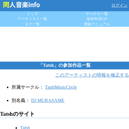
ログイン
トップ
サークル一覧
アーティスト一覧
頒布年別CD
タグ一覧
登録マニュアル
「Tatsh」の参加作品一覧
このアーティストの情報を修正する
所属サークル：
TatshMusicCircle
別名義：
DJ MURASAME
Tatshのサイト
Tatsh