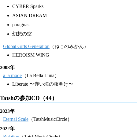
CYBER Sparks
ASIAN DREAM
paraguas
幻想の空
Global Girls Generation
（ねこのみかん）
HEROISM WING
2008年
a la mode
（La Bella Luna）
Liberate 〜赤い海の夜明け〜
Tatshの参加CD（44）
2023年
Eternal Scale
（TatshMusicCircle）
2022年
Relation
（TatshMusicCircle）