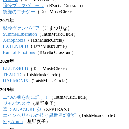
追憶プリマヴェーラ
（BΣretta Crossrain）
笑顔のエナジー
（TatshMusicCircle）
2021年
銀葬ヴァンパイア
（こまつりな）
SummerLiberation
（TatshMusicCircle）
Xenophobia
（TatshMusicCircle）
EXTENDED
（TatshMusicCircle）
Rain of Emotions
（BΣretta Crossrain）
2020年
BLUE&RED
（TatshMusicCircle）
TEARED
（TatshMusicCircle）
HARMONIX
（TatshMusicCircle）
2019年
二つの魂を剣に託して
（TatshMusicCircle）
ジャパネスク
（星野奏子）
盃 -SAKAZUKI- 参
（ZPPTRAX）
エインヘリャルの蝶と異世界幻術姫
（TatshMusicCircle）
Sky Arium
（星野奏子）