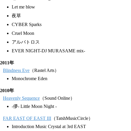
Let me blow
夜草
CYBER Sparks
Cruel Moon
アルバトロス
EVER NIGHT-DJ MURASAME mix-
2011年
Blindness Eve
（Rastel Arts）
Monochrome Eden
2010年
Heavenly Sequence
（Sound Online）
-儚- Little Moon Night -
FAR EAST OF EAST III
（TatshMusicCircle）
Introduction Music Crystal at 3rd EAST