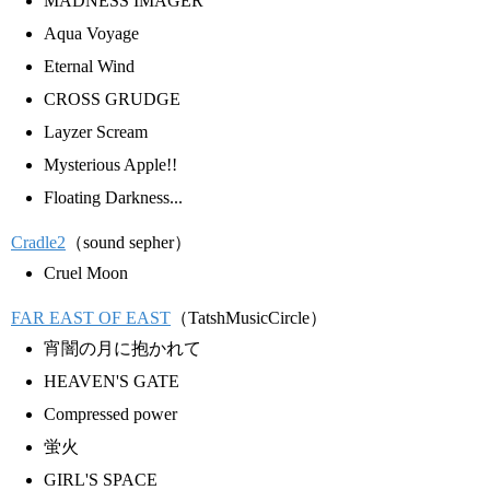
MADNESS IMAGER
Aqua Voyage
Eternal Wind
CROSS GRUDGE
Layzer Scream
Mysterious Apple!!
Floating Darkness...
Cradle2
（sound sepher）
Cruel Moon
FAR EAST OF EAST
（TatshMusicCircle）
宵闇の月に抱かれて
HEAVEN'S GATE
Compressed power
蛍火
GIRL'S SPACE