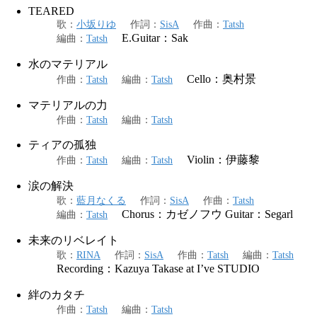
TEARED
歌
：
小坂りゆ
作詞
：
SisA
作曲
：
Tatsh
E.Guitar：Sak
編曲
：
Tatsh
水のマテリアル
Cello：奥村景
作曲
：
Tatsh
編曲
：
Tatsh
マテリアルの力
作曲
：
Tatsh
編曲
：
Tatsh
ティアの孤独
Violin：伊藤黎
作曲
：
Tatsh
編曲
：
Tatsh
涙の解決
歌
：
藍月なくる
作詞
：
SisA
作曲
：
Tatsh
Chorus：カゼノフウ Guitar：Segarl
編曲
：
Tatsh
未来のリベレイト
歌
：
RINA
作詞
：
SisA
作曲
：
Tatsh
編曲
：
Tatsh
Recording：Kazuya Takase at I’ve STUDIO
絆のカタチ
作曲
：
Tatsh
編曲
：
Tatsh