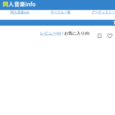
ログイン
同人音楽info
サークル一覧
アーティスト一
レビュー(
0
)
/
お気に入り(0)