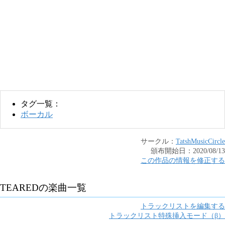
タグ一覧：
ボーカル
サークル：
TatshMusicCircle
頒布開始日：
2020/08/13
この作品の情報を修正する
TEARED
の楽曲一覧
トラックリストを編集する
トラックリスト特殊挿入モード（β）