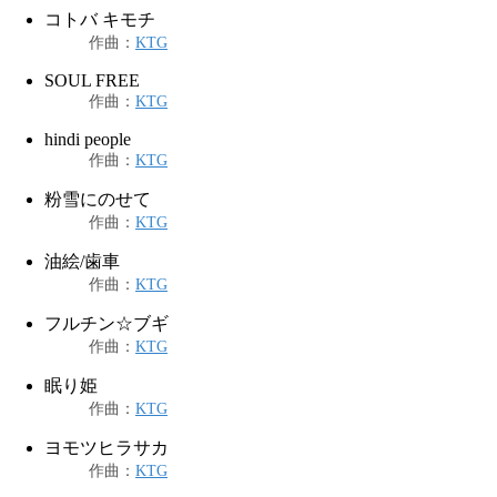
コトバ キモチ
作曲
：
KTG
SOUL FREE
作曲
：
KTG
hindi people
作曲
：
KTG
粉雪にのせて
作曲
：
KTG
油絵/歯車
作曲
：
KTG
フルチン☆ブギ
作曲
：
KTG
眠り姫
作曲
：
KTG
ヨモツヒラサカ
作曲
：
KTG