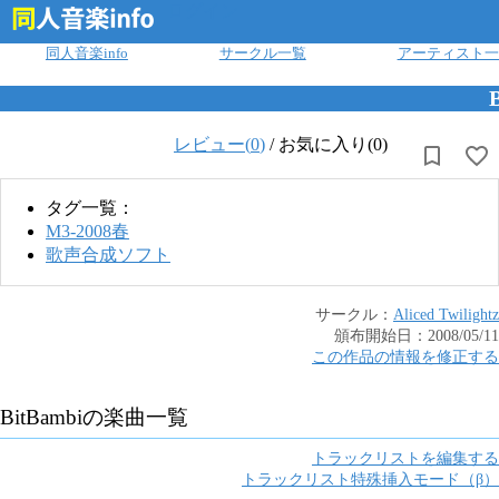
ログイン
同人音楽info
サークル一覧
アーティスト一
レビュー(
0
)
/
お気に入り(0)
タグ一覧：
M3-2008春
歌声合成ソフト
サークル：
Aliced Twilightz
頒布開始日：
2008/05/11
この作品の情報を修正する
BitBambi
の楽曲一覧
トラックリストを編集する
トラックリスト特殊挿入モード（β）