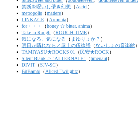
bitter,sweet and bitter
（
doubleeleven
、
doubleeleven underc
禁断を呪いし儚き幻想
（
Asriel
）
metropolis
（
matiere
）
LINKAGE
（
Armonia
）
for・・・
（
honey ☆ bitter, anima
）
Take to Rough
（
ROUGH TIME
）
気になる、気になる
（
まゆりょか？
）
明日が晴れなら／屋上の伍線譜
（
ないしょの音楽館
TAMIYASU★ROCKS 01
（
民安★ROCK
）
Silent Blank -> "ALTERNATE"
（
timenaut
）
DIVIT
（
SJV-SC
）
BitBambi
（
Aliced Twilightz
）