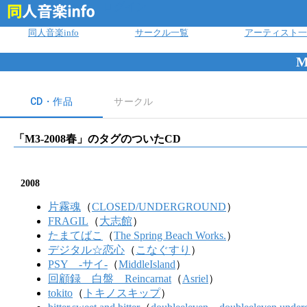
ログイン
同人音楽info
サークル一覧
アーティスト一
M
CD・作品
サークル
「
M3-2008春
」のタグのついたCD
2008
片霧魂
（
CLOSED/UNDERGROUND
）
FRAGIL
（
大志館
）
たまてばこ
（
The Spring Beach Works.
）
デジタル☆恋心
（
こなぐすり
）
PSY -サイ-
（
MiddleIsland
）
回顧録 白盤 Reincarnat
（
Asriel
）
tokito
（
トキノスキップ
）