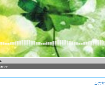
ar
rieve-
このサ