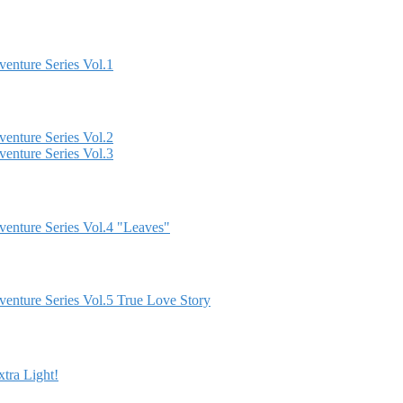
enture Series Vol.1
enture Series Vol.2
enture Series Vol.3
enture Series Vol.4 "Leaves"
enture Series Vol.5 True Love Story
a Light!