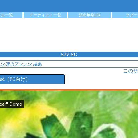
クル一覧
アーティスト一覧
頒布年別CD
タグ一
SJV-SC
ンジ
東方アレンジ
編集
このサ
loud（PC向け）