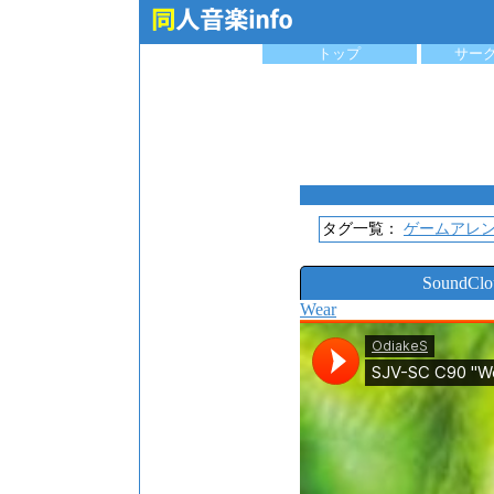
トップ
サー
タグ一覧：
ゲームアレ
SoundC
Wear