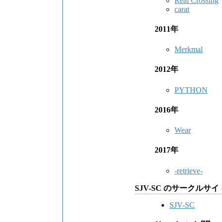
Real Crossing
carat
2011年
Merkmal
2012年
PYTHON
2016年
Wear
2017年
-retrieve-
SJV-SC のサークルサイ
SJV-SC