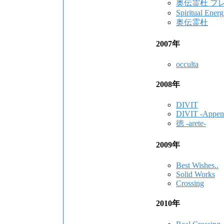
奥伝霊杜 プ
Spiritual Ener
奥伝霊杜
2007年
occulta
2008年
DIVIT
DIVIT -Appen
徳 -arete-
2009年
Best Wishes..
Solid Works
Crossing
2010年