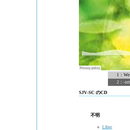
1：We
2：-ret
SJV-SC のCD
不明
Libre