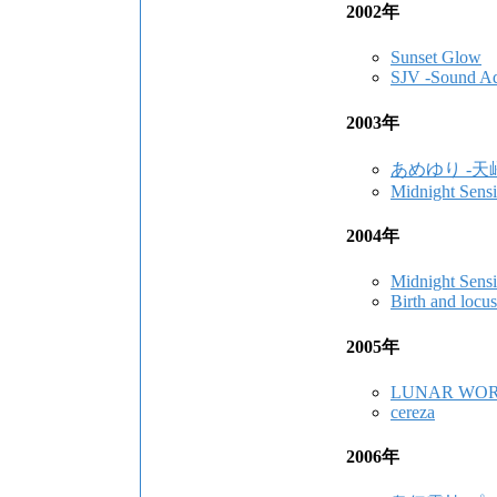
2002年
Sunset Glow
SJV -Sound Adv
2003年
あめゆり -天
Midnight Sensi
2004年
Midnight Sensi
Birth and locus
2005年
LUNAR WO
cereza
2006年