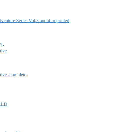
enture Series Vol.3 and 4 -reprinted
岼-
tive
tive -complete-
RLD