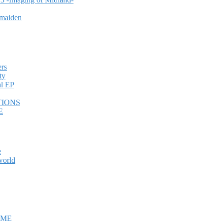
emaiden
ers
ty
al EP
TIONS
E
e
world
ME