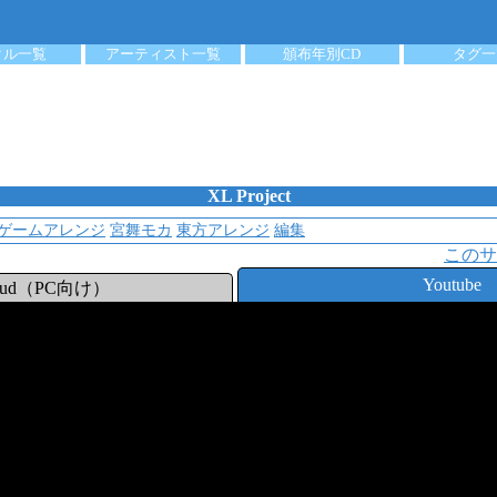
クル一覧
アーティスト一覧
頒布年別CD
タグ一
XL Project
ゲームアレンジ
宮舞モカ
東方アレンジ
編集
このサ
Youtube
loud（PC向け）