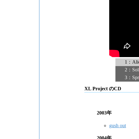
1：Ali
2：Sol
3：Spr
XL Project のCD
2003年
gush out
2004年