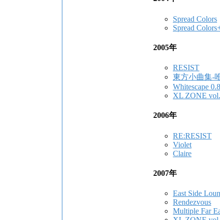
Spread Colors
Spread Colors
2005年
RESIST
東方小曲集-
Whitescape 0.
XL ZONE vol.2
2006年
RE:RESIST
Violet
Claire
2007年
East Side Lou
Rendezvous
Multiple Far E
XL ZONE vol.3