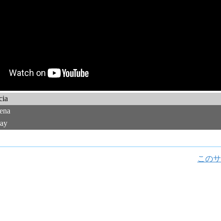
cia
ena
ay
このサ