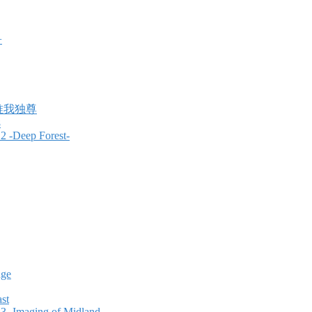
+
唯我独尊
8
 -Deep Forest-
nge
ast
 -Imaging of Midland-