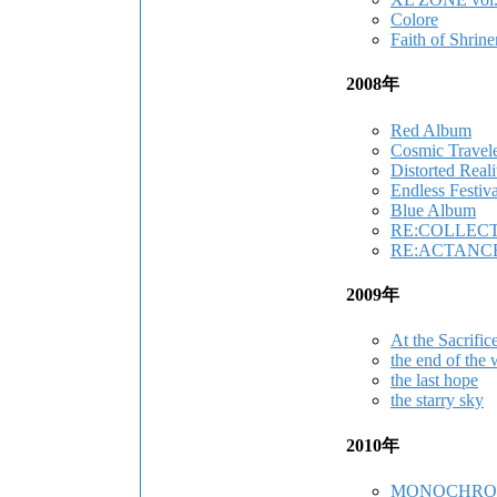
Colore
Faith of Shrin
2008年
Red Album
Cosmic Travel
Distorted Reali
Endless Festiv
Blue Album
RE:COLLEC
RE:ACTANC
2009年
At the Sacrific
the end of the 
the last hope
the starry sky
2010年
MONOCHRO