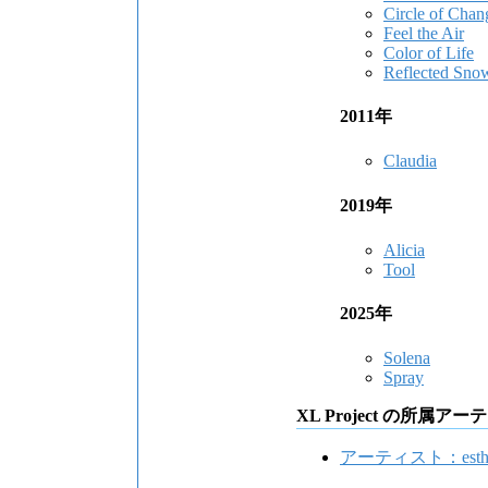
Circle of Chan
Feel the Air
Color of Life
Reflected Sno
2011年
Claudia
2019年
Alicia
Tool
2025年
Solena
Spray
XL Project の所属ア
アーティスト：esth