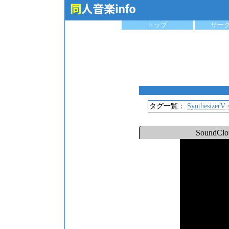
トップ
サー
タグ一覧：
SynthesizerV
SoundC