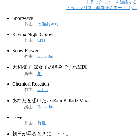
トラックリストを編集する
トラックリスト特殊挿入モード（β）
Shortwave
作曲
：
七瀬あきお
Raving Night Groove
作曲
：
Cres
Snow Flower
作曲
：
Kaito-Jin
大和撫子-婦女子の嗜みですわMIX-
編曲
：
想
Chemical Reaction
作曲
：
vol-to
あなたを想いたい-Rain Ballade Mix-
編曲
：
Kaito-Jin
Lover
作曲
：
竹世
朝日が昇るときに・・・。