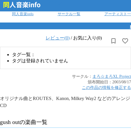
ログイン
同人音楽info
サークル一覧
アーティスト一
レビュー(
0
)
/
お気に入り(0)
タグ一覧：
タグは登録されていません
サークル：
まろ☆まろ
XL Project
頒布開始日：
2003/08/17
この作品の情報を修正する
オリジナル曲とROUTES、Kanon, Milkey Way2 などのアレンジ
CD
gush out
の楽曲一覧