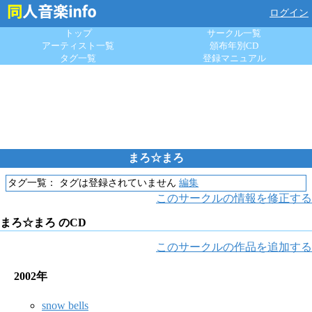
ログイン
トップ
サークル一覧
アーティスト一覧
頒布年別CD
タグ一覧
登録マニュアル
まろ☆まろ
タグ一覧：
タグは登録されていません
編集
このサークルの情報を修正する
まろ☆まろ のCD
このサークルの作品を追加する
2002年
snow bells